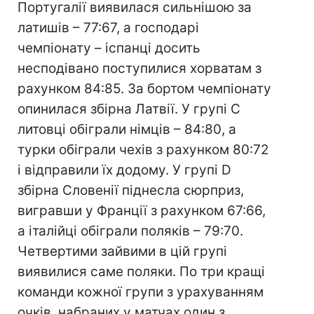
Португалії виявилася сильнішою за
латишів – 77:67, а господарі
чемпіонату – іспанці досить
несподівано поступилися хорватам з
рахунком 84:85. За бортом чемпіонату
опинилася збірна Латвії. У групі С
литовці обіграли німців – 84:80, а
турки обіграли чехів з рахунком 80:72
і відправили їх додому. У групі D
збірна Словенії піднесла сюрприз,
вигравши у Франції з рахунком 67:66,
а італійці обіграли поляків – 79:70.
Четвертими зайвими в цій групі
виявилися саме поляки. По три кращі
команди кожної групи з урахуванням
очків, набраних у матчах один з