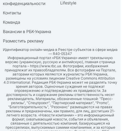
Lifestyle
конфиденциальности
Контакты
Команда
Вакансии в РБК-Украина
Разместить рекламу
Идентификатор онлайн-медиа в Реестре субъектов в сфере медиа
— R40-05347
Информационный портал «РБК-Украина» имеет трехязычную
версию (украинскую, русскую и английскую), главная страница
портала –
https://www.rbc.ua
. Фотографии, изображения
принадлежат их правообладателям. Все фотографии на Портале,
авторами которых являются журналисты РБК-Украина,
размещены на условиях лицензии Creative Commons Attribution
4.0 International. Редакция РБК-Украина может не разделять точку
зрения авторов. Оценочные суждения не подлежат
опровержению и подтверждению их правдивости. За
достоверность и содержание рекламы ответственность несет
рекламодатель. Материалы, обозначенные плашкой: "Пресс-
релизы", "Спецпроект", "Партнерский материал", "Promo",
"Благотворительность", "Резонанс" размещаются на правах
рекламы и предназначены, как правило, для лиц, достигших 21-
летнего возраста. «Новости компании» – это информационный
формат, охватывающий новости, события и объявления,
связанные с деятельностью компаний, базирующиеся на
прессрелизах, выпускаемых самими компаниями, и за которые