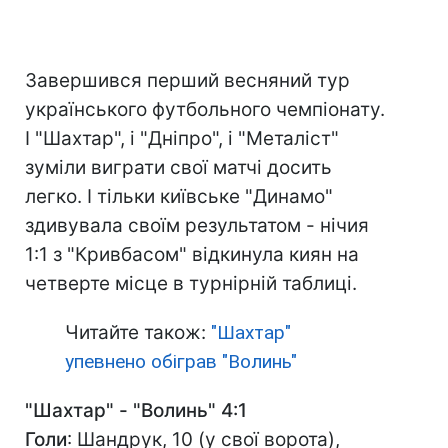
Завершився перший весняний тур
українського футбольного чемпіонату.
І "Шахтар", і "Дніпро", і "Металіст"
зуміли виграти свої матчі досить
легко. І тільки київське "Динамо"
здивувала своїм результатом - нічия
1:1 з "Кривбасом" відкинула киян на
четверте місце в турнірній таблиці.
Читайте також:
"Шахтар"
упевнено обіграв "Волинь"
"Шахтар" - "Волинь" 4:1
Голи
: Шандрук, 10 (у свої ворота),