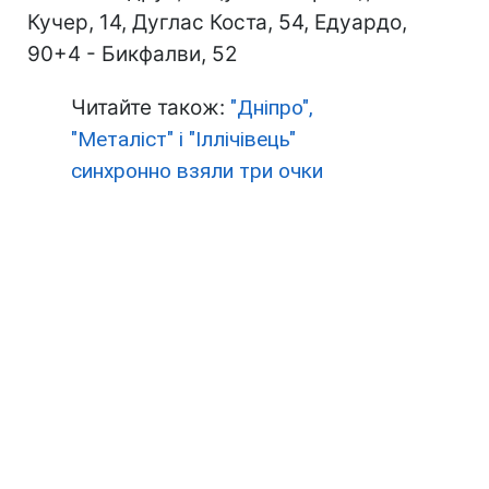
Кучер, 14, Дуглас Коста, 54, Едуардо,
90+4 - Бикфалви, 52
Читайте також:
"Дніпро",
"Металіст" і "Іллічівець"
синхронно взяли три очки