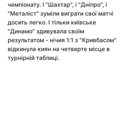
чемпіонату. І "Шахтар", і "Дніпро", і
"Металіст" зуміли виграти свої матчі
досить легко. І тільки київське
"Динамо" здивувала своїм
результатом - нічия 1:1 з "Кривбасом"
відкинула киян на четверте місце в
турнірній таблиці.