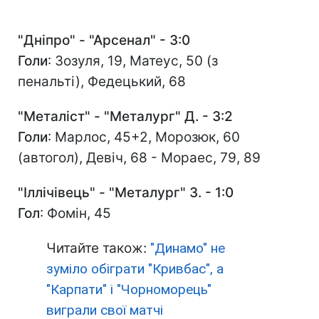
"Дніпро" - "Арсенал" - 3:0
Голи
: Зозуля, 19, Матеус, 50 (з
пенальті), Федецький, 68
"Металіст" - "Металург" Д. - 3:2
Голи
: Марлос, 45+2, Морозюк, 60
(автогол), Девіч, 68 - Мораес, 79, 89
"Іллічівець" - "Металург" З. - 1:0
Гол
: Фомін, 45
Читайте також:
"Динамо" не
зуміло обіграти "Кривбас", а
"Карпати" і "Чорноморець"
виграли свої матчі