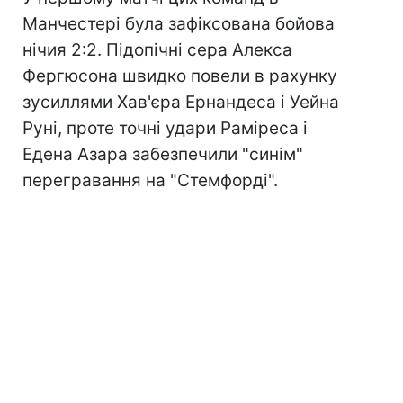
Манчестері була зафіксована бойова
нічия 2:2. Підопічні сера Алекса
Фергюсона швидко повели в рахунку
зусиллями Хав'єра Ернандеса і Уейна
Руні, проте точні удари Раміреса і
Едена Азара забезпечили "синім"
перегравання на "Стемфорді".