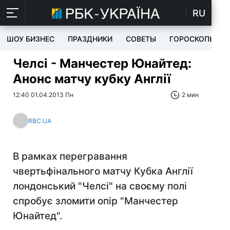
RU
ШОУ БИЗНЕС
ПРАЗДНИКИ
СОВЕТЫ
ГОРОСКОПЫ
Челсі - Манчестер Юнайтед:
Анонс матчу кубку Англії
12:40 01.04.2013 Пн
2 мин
RBC.UA
В рамках перегравання
чвертьфінального матчу Кубка Англії
лондонський "Челсі" на своєму полі
спробує зломити опір "Манчестер
Юнайтед".