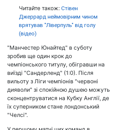
Читайте також:
Стівен
Джеррард неймовірним чином
врятував "Ліверпуль" від голу
(відео)
"Манчестер Юнайтед" в суботу
зробив ще один крок до
чемпіонського титулу, обігравши на
виїзді "Сандерленд" (1:0). Після
вильоту з Ліги чемпіонів "червоні
дияволи" зі спокійною душею можуть
сконцентруватися на Кубку Англії, де
їх суперником стане лондонський
"Челсі".
У першому матчі цих команд в