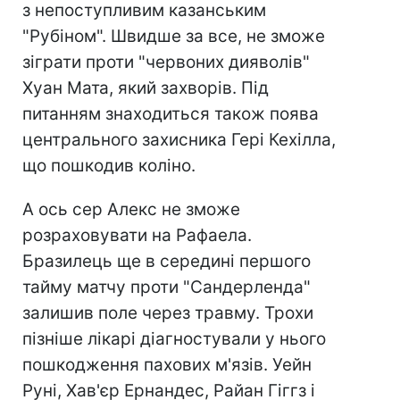
з непоступливим казанським
"Рубіном". Швидше за все, не зможе
зіграти проти "червоних дияволів"
Хуан Мата, який захворів. Під
питанням знаходиться також поява
центрального захисника Гері Кехілла,
що пошкодив коліно.
А ось сер Алекс не зможе
розраховувати на Рафаела.
Бразилець ще в середині першого
тайму матчу проти "Сандерленда"
залишив поле через травму. Трохи
пізніше лікарі діагностували у нього
пошкодження пахових м'язів. Уейн
Руні, Хав'єр Ернандес, Райан Гіггз і