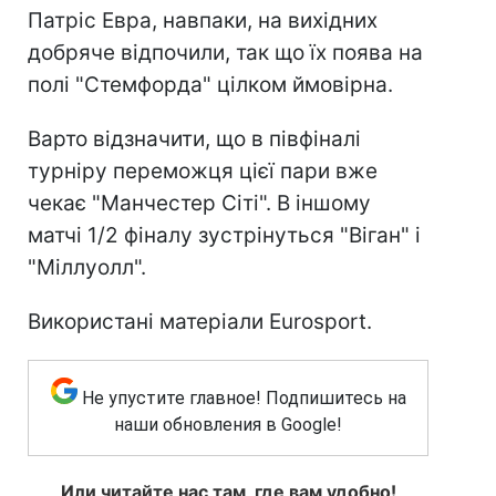
Патріс Евра, навпаки, на вихідних
добряче відпочили, так що їх поява на
полі "Стемфорда" цілком ймовірна.
Варто відзначити, що в півфіналі
турніру переможця цієї пари вже
чекає "Манчестер Сіті". В іншому
матчі 1/2 фіналу зустрінуться "Віган" і
"Міллуолл".
Використані матеріали Еurosport.
Не упустите главное! Подпишитесь на
наши обновления в Google!
Или читайте нас там, где вам удобно!