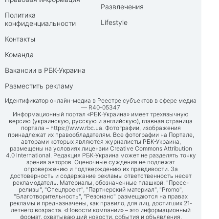
Развлечения
Политика
Lifestyle
конфиденциальности
Контакты
Команда
Вакансии в РБК-Украина
Разместить рекламу
Идентификатор онлайн-медиа в Реестре субъектов в сфере медиа
— R40-05347
Информационный портал «РБК-Украина» имеет трехязычную
версию (украинскую, русскую и английскую), главная страница
портала –
https://www.rbc.ua
. Фотографии, изображения
принадлежат их правообладателям. Все фотографии на Портале,
авторами которых являются журналисты РБК-Украина,
размещены на условиях лицензии Creative Commons Attribution
4.0 International. Редакция РБК-Украина может не разделять точку
зрения авторов. Оценочные суждения не подлежат
опровержению и подтверждению их правдивости. За
достоверность и содержание рекламы ответственность несет
рекламодатель. Материалы, обозначенные плашкой: "Пресс-
релизы", "Спецпроект", "Партнерский материал", "Promo",
"Благотворительность", "Резонанс" размещаются на правах
рекламы и предназначены, как правило, для лиц, достигших 21-
летнего возраста. «Новости компании» – это информационный
формат, охватывающий новости, события и объявления,