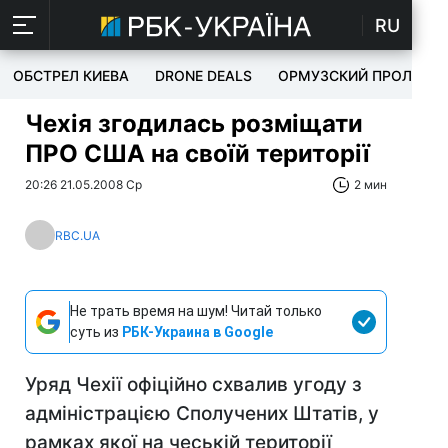
RU
ОБСТРЕЛ КИЕВА
DRONE DEALS
ОРМУЗСКИЙ ПРОЛИВ
Чехія згодилась розміщати
ПРО США на своїй території
20:26 21.05.2008 Ср
2 мин
RBC.UA
Не трать время на шум! Читай только
суть из
РБК-Украина в Google
Уряд Чехії офіційно схвалив угоду з
адміністрацією Сполучених Штатів, у
рамках якої на чеській території