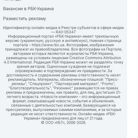
Вакансии в РБК-Украина
Разместить рекламу
Идентификатор онлайн-медиа в Реестре субъектов в сфере медиа
— R40-05347
Информационный портал «РБК-Украина» имеет трехязычную
версию (украинскую, русскую и английскую), главная страница
портала –
https://www.rbc.ua
. Фотографии, изображения
принадлежат их правообладателям. Все фотографии на Портале,
авторами которых являются журналисты РБК-Украина,
размещены на условиях лицензии Creative Commons Attribution
4.0 International. Редакция РБК-Украина может не разделять точку
зрения авторов. Оценочные суждения не подлежат
опровержению и подтверждению их правдивости. За
достоверность и содержание рекламы ответственность несет
рекламодатель. Материалы, обозначенные плашкой: "Пресс-
релизы", "Спецпроект", "Партнерский материал", "Promo",
"Благотворительность", "Резонанс" размещаются на правах
рекламы и предназначены, как правило, для лиц, достигших 21-
летнего возраста. «Новости компании» – это информационный
формат, охватывающий новости, события и объявления,
связанные с деятельностью компаний, базирующиеся на
прессрелизах, выпускаемых самими компаниями, и за которые
редакция не несет ответственности. Онлайн-медиа «РБК-
Украина» предназначено для лиц от 21 года.
© ООО «УБТ», 2006-2026.