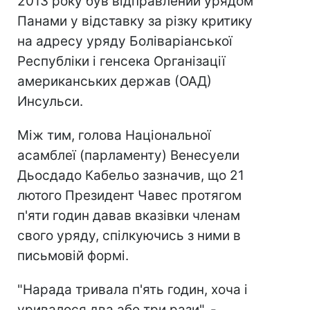
2013 року був відправлений урядом
Панами у відставку за різку критику
на адресу уряду Боліваріанської
Республіки і генсека Організації
американських держав (ОАД)
Инсульси.
Між тим, голова Національної
асамблеї (парламенту) Венесуели
Дьосдадо Кабельо зазначив, що 21
лютого Президент Чавес протягом
п'яти годин давав вказівки членам
свого уряду, спілкуючись з ними в
письмовій формі.
"Нарада тривала п'ять годин, хоча і
уривалося два або три рази", -