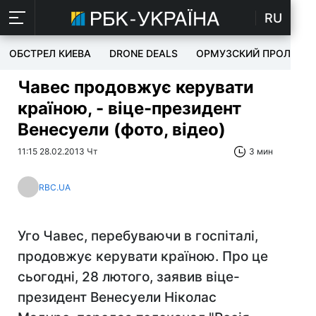
RU
ОБСТРЕЛ КИЕВА
DRONE DEALS
ОРМУЗСКИЙ ПРОЛИВ
Чавес продовжує керувати
країною, - віце-президент
Венесуели (фото, відео)
11:15 28.02.2013 Чт
3 мин
RBC.UA
Уго Чавес, перебуваючи в госпіталі,
продовжує керувати країною. Про це
сьогодні, 28 лютого, заявив віце-
президент Венесуели Ніколас