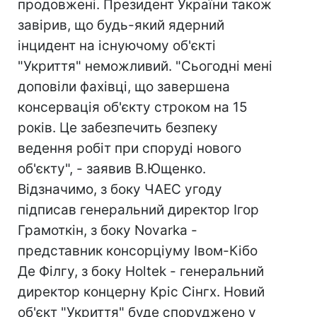
продовжені. Президент України також
завірив, що будь-який ядерний
інцидент на існуючому об'єкті
"Укриття" неможливий. "Сьогодні мені
доповіли фахівці, що завершена
консервація об'єкту строком на 15
років. Це забезпечить безпеку
ведення робіт при споруді нового
об'єкту", - заявив В.Ющенко.
Відзначимо, з боку ЧАЕС угоду
підписав генеральний директор Ігор
Грамоткін, з боку Novarka -
представник консорціуму Івом-Кібо
Де Філгу, з боку Holtek - генеральний
директор концерну Кріс Сінгх. Новий
об'єкт "Укриття" буде споруджено у