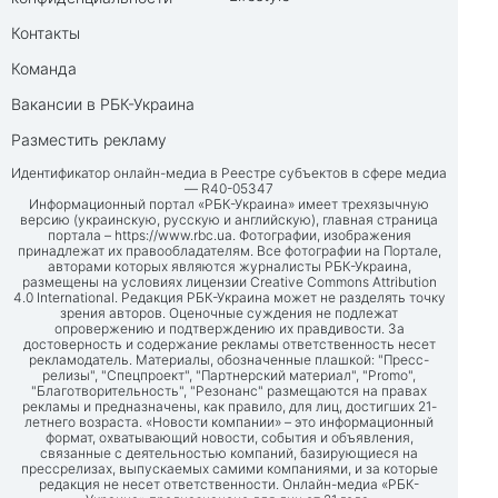
Контакты
Команда
Вакансии в РБК-Украина
Разместить рекламу
Идентификатор онлайн-медиа в Реестре субъектов в сфере медиа
— R40-05347
Информационный портал «РБК-Украина» имеет трехязычную
версию (украинскую, русскую и английскую), главная страница
портала –
https://www.rbc.ua
. Фотографии, изображения
принадлежат их правообладателям. Все фотографии на Портале,
авторами которых являются журналисты РБК-Украина,
размещены на условиях лицензии Creative Commons Attribution
4.0 International. Редакция РБК-Украина может не разделять точку
зрения авторов. Оценочные суждения не подлежат
опровержению и подтверждению их правдивости. За
достоверность и содержание рекламы ответственность несет
рекламодатель. Материалы, обозначенные плашкой: "Пресс-
релизы", "Спецпроект", "Партнерский материал", "Promo",
"Благотворительность", "Резонанс" размещаются на правах
рекламы и предназначены, как правило, для лиц, достигших 21-
летнего возраста. «Новости компании» – это информационный
формат, охватывающий новости, события и объявления,
связанные с деятельностью компаний, базирующиеся на
прессрелизах, выпускаемых самими компаниями, и за которые
редакция не несет ответственности. Онлайн-медиа «РБК-