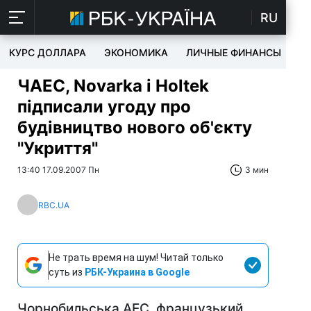
RU
КУРС ДОЛЛАРА
ЭКОНОМИКА
ЛИЧНЫЕ ФИНАНСЫ
T
ЧАЕС, Novarka і Holtek
підписали угоду про
будівництво нового об'єкту
"Укриття"
13:40 17.09.2007 Пн
3 мин
RBC.UA
Не трать время на шум! Читай только
суть из
РБК-Украина в Google
Чорнобильська АЕС, французький