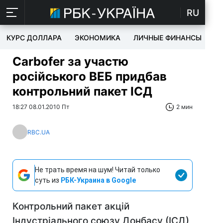
RU
КУРС ДОЛЛАРА
ЭКОНОМИКА
ЛИЧНЫЕ ФИНАНСЫ
T
Carbofer за участю
російського ВЕБ придбав
контрольний пакет ІСД
18:27 08.01.2010 Пт
2 мин
RBC.UA
Не трать время на шум! Читай только
суть из
РБК-Украина в Google
Контрольний пакет акцій
Індустріального союзу Донбасу (ІСД)