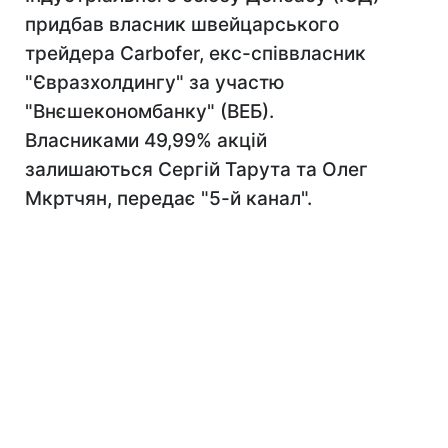
придбав власник швейцарського
трейдера Carbofer, екс-співвласник
"Євразхолдингу" за участю
"Внєшекономбанку" (ВЕБ).
Власниками 49,99% акцій
залишаються Сергій Тарута та Олег
Мкртчян, передає "5-й канал".