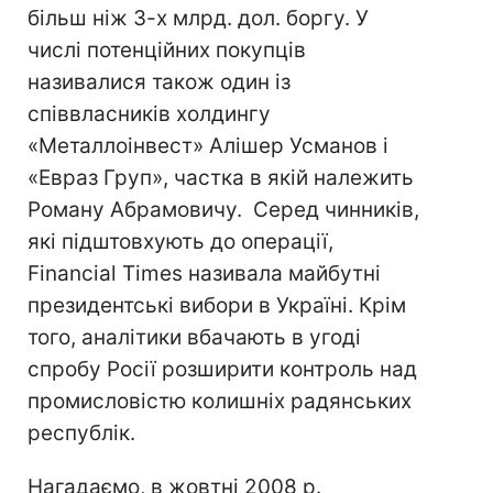
більш ніж 3-х млрд. дол. боргу. У
числі потенційних покупців
називалися також один із
співвласників холдингу
«Металлоінвест» Алішер Усманов і
«Евраз Груп», частка в якій належить
Роману Абрамовичу. Серед чинників,
які підштовхують до операції,
Financial Times називала майбутні
президентські вибори в Україні. Крім
того, аналітики вбачають в угоді
спробу Росії розширити контроль над
промисловістю колишніх радянських
республік.
Нагадаємо, в жовтні 2008 р.