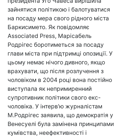
президента Уго Чавеса вирішила
зайнятися політикою і балотуватися
на посаду мера свого рідного міста
Баркисимето. Як повідомляє
Associated Press, Марісабель
Родрігес боротиметься за посаду
глави міста при підтримці опозиції. У
цьому немає нічого дивного, якщо
врахувати, що після розлучення з
чоловіком в 2004 році вона постійно
виступала як непримиренний
супротивник політики свого екс-
чоловіка. У інтерв'ю журналістам
М.Родрігес заявила, що демократія у
Венесуелі була замінена принципами
кумівства, неефективності і