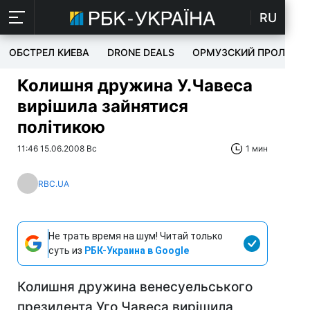
RU
ОБСТРЕЛ КИЕВА
DRONE DEALS
ОРМУЗСКИЙ ПРОЛИВ
Колишня дружина У.Чавеса
вирішила зайнятися
політикою
11:46 15.06.2008 Вс
1 мин
RBC.UA
Не трать время на шум! Читай только
суть из
РБК-Украина в Google
Колишня дружина венесуельського
президента Уго Чавеса вирішила