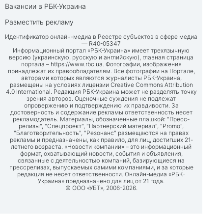
Вакансии в РБК-Украина
Разместить рекламу
Идентификатор онлайн-медиа в Реестре субъектов в сфере медиа
— R40-05347
Информационный портал «РБК-Украина» имеет трехязычную
версию (украинскую, русскую и английскую), главная страница
портала –
https://www.rbc.ua
. Фотографии, изображения
принадлежат их правообладателям. Все фотографии на Портале,
авторами которых являются журналисты РБК-Украина,
размещены на условиях лицензии Creative Commons Attribution
4.0 International. Редакция РБК-Украина может не разделять точку
зрения авторов. Оценочные суждения не подлежат
опровержению и подтверждению их правдивости. За
достоверность и содержание рекламы ответственность несет
рекламодатель. Материалы, обозначенные плашкой: "Пресс-
релизы", "Спецпроект", "Партнерский материал", "Promo",
"Благотворительность", "Резонанс" размещаются на правах
рекламы и предназначены, как правило, для лиц, достигших 21-
летнего возраста. «Новости компании» – это информационный
формат, охватывающий новости, события и объявления,
связанные с деятельностью компаний, базирующиеся на
прессрелизах, выпускаемых самими компаниями, и за которые
редакция не несет ответственности. Онлайн-медиа «РБК-
Украина» предназначено для лиц от 21 года.
© ООО «УБТ», 2006-2026.