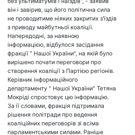
без ультиматумів і наїздів", - заявив
він і завірив, що його політична сила
не проводитиме ніяких закритих з'їздів
з приводу майбутньої коаліції.
Напередодні, за наявною
інформацією, відбулося засідання
фракції " Нашої України", на якій було
вирішено почати переговори про
створення коаліції з Партією регіонів.
Керівник інформаційного
департаменту " Нашої України" Тетяна
Мокріді спростовує цю інформацію.
За її словами, фракція підтримала
рішення політради про ведення
коаліційних переговорів зі всіма
парламентськими силами. Раніше