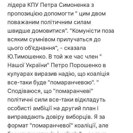
лідера КПУ Петра Симоненка з
пропозицією допомогти " цим двом
поважаним політичним силам
швидше домовитися". "Комуністи поза
всяким сумнівом прилучаться до
цього об'єднання", - сказала
Ю.Тимошенко. В той же час член "
Нашої України" Петро Порошенко в
кулуарах виразив надію, що коаліція
все-таки буде "помаранчевою". "
Сподіваюся, що "помаранчеві"
політичні сили все-таки відкладуть
особисті амбіції на другий план і
виправдають довіру виборців. Я за
формат "помаранчевої" коаліції, але