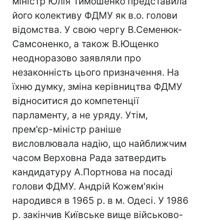
міністр Юлія Тимошенко представила
його колективу ФДМУ як в.о. голови
відомства. У свою чергу В.Семенюк-
Самсоненко, а також В.Ющенко
неодноразово заявляли про
незаконність цього призначення. На
їхню думку, зміна керівництва ФДМУ
відноситися до компетенції
парламенту, а не уряду. Утім,
прем'єр-міністр раніше
висловлювала надію, що найближчим
часом Верховна Рада затвердить
кандидатуру А.Портнова на посаді
голови ФДМУ. Андрій Кожем'якін
народився в 1965 р. в м. Одесі. У 1986
р. закінчив Київське вище військово-