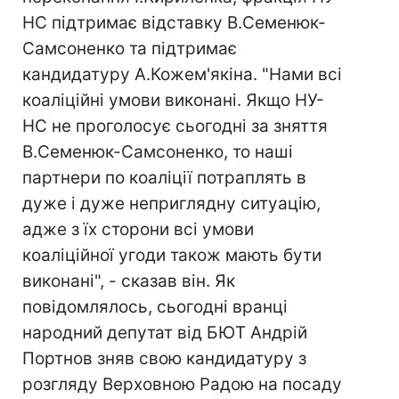
НС підтримає відставку В.Семенюк-
Самсоненко та підтримає
кандидатуру А.Кожем'якіна. "Нами всі
коаліційні умови виконані. Якщо НУ-
НС не проголосує сьогодні за зняття
В.Семенюк-Самсоненко, то наші
партнери по коаліції потраплять в
дуже і дуже неприглядну ситуацію,
адже з їх сторони всі умови
коаліційної угоди також мають бути
виконані", - сказав він. Як
повідомлялось, сьогодні вранці
народний депутат від БЮТ Андрій
Портнов зняв свою кандидатуру з
розгляду Верховною Радою на посаду