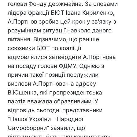
голови Фонду держмайна. За словами
лідера фракції БЮТ Івана Кириленко,
А.Портнов зробив цей крок у зв'язку з
розумінням ситуації навколо даного
питання. Відзначимо, що раніше
союзники БЮТ по коаліції
відмовлялися затвердити А.Портнова
на посаду голови ФДМУ. Однією з
причин такої позиції послужили
вислови А.Портнова на адресу
В.Ющенка, які пропрезидентська
партія вважала образливими. У
відповідь сьогодні представники
"Нашої України - Народної
Самооборони" заявили, що
підтримають будь-яку кандидатуру,