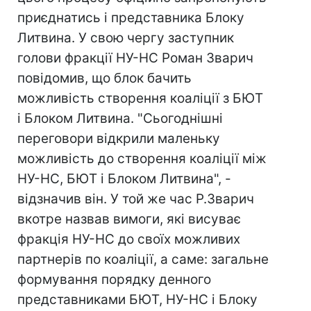
приєднатись і представника Блоку
Литвина. У свою чергу заступник
голови фракції НУ-НС Роман Зварич
повідомив, що блок бачить
можливість створення коаліції з БЮТ
і Блоком Литвина. "Сьогоднішні
переговори відкрили маленьку
можливість до створення коаліції між
НУ-НС, БЮТ і Блоком Литвина", -
відзначив він. У той же час Р.Зварич
вкотре назвав вимоги, які висуває
фракція НУ-НС до своїх можливих
партнерів по коаліції, а саме: загальне
формування порядку денного
представниками БЮТ, НУ-НС і Блоку