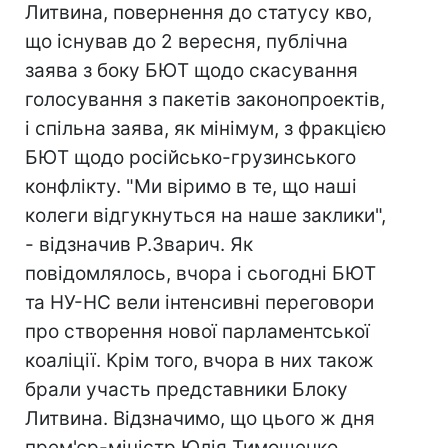
Литвина, повернення до статусу кво,
що існував до 2 вересня, публічна
заява з боку БЮТ щодо скасування
голосування з пакетів законопроектів,
і спільна заява, як мінімум, з фракцією
БЮТ щодо російсько-грузинського
конфлікту. "Ми віримо в те, що наші
колеги відгукнуться на наше заклики",
- відзначив Р.Зварич. Як
повідомлялось, вчора і сьогодні БЮТ
та НУ-НС вели інтенсивні переговори
про створення нової парламентської
коаліції. Крім того, вчора в них також
брали участь представники Блоку
Литвина. Відзначимо, що цього ж дня
прем'єр-міністр Юлія Тимошенко