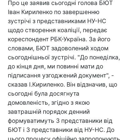
Про це заявив сьогодні голова БЮТ
Іван Кириленко по завершенню
зустрічі з представниками НУ-НС
щодо створення коаліції, передає
кореспондент РБК-Україна. За його
словами, БЮТ задоволений ходом
сьогоднішньої зустрічі. "До понеділка,
до кінця дня, ми повинні мати до
підписання узгоджений документ", -
сказав І.Кириленко. Він відзначив, що
сьогодні була досягнута
домовленість, згідно з якою
завтрашній порядок денний
формуватимуть 3 представники від
БЮТ і 3 представники від НУ-НС. До
цього процесу офіційно запропонують