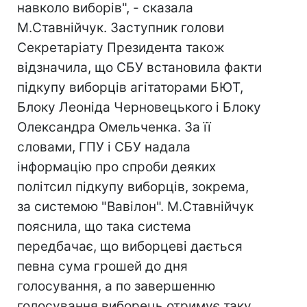
навколо виборів", - сказала
М.Ставнійчук. Заступник голови
Секретаріату Президента також
відзначила, що СБУ встановила факти
підкупу виборців агітаторами БЮТ,
Блоку Леоніда Черновецького і Блоку
Олександра Омельченка. За її
словами, ГПУ і СБУ надала
інформацію про спроби деяких
політсил підкупу виборців, зокрема,
за системою "Вавілон". М.Ставнійчук
пояснила, що така система
передбачає, що виборцеві дається
певна сума грошей до дня
голосування, а по завершенню
голосування виборець отримує таку