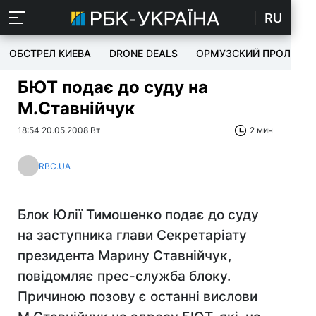
RU
ОБСТРЕЛ КИЕВА
DRONE DEALS
ОРМУЗСКИЙ ПРОЛИВ
БЮТ подає до суду на
М.Ставнійчук
18:54 20.05.2008 Вт
2 мин
RBC.UA
Блок Юлії Тимошенко подає до суду
на заступника глави Секретаріату
президента Марину Ставнійчук,
повідомляє прес-служба блоку.
Причиною позову є останні вислови