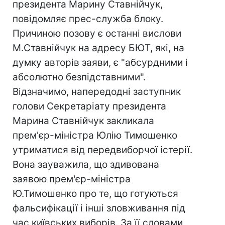
президента Марину Ставнійчук,
повідомляє прес-служба блоку.
Причиною позову є останні вислови
М.Ставнійчук на адресу БЮТ, які, на
думку авторів заяви, є "абсурдними і
абсолютно безпідставними".
Відзначимо, напередодні заступник
голови Секретаріату президента
Марина Ставнійчук закликала
прем'єр-міністра Юлію Тимошенко
утриматися від передвиборчої істерії.
Вона зауважила, що здивована
заявою прем'єр-міністра
Ю.Тимошенко про те, що готуються
фальсифікації і інші зловживання під
час київських виборів. За її словами,