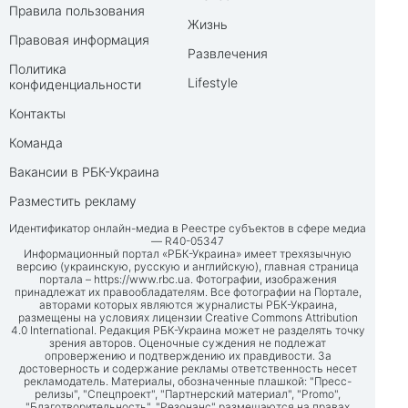
Правила пользования
Жизнь
Правовая информация
Развлечения
Политика
Lifestyle
конфиденциальности
Контакты
Команда
Вакансии в РБК-Украина
Разместить рекламу
Идентификатор онлайн-медиа в Реестре субъектов в сфере медиа
— R40-05347
Информационный портал «РБК-Украина» имеет трехязычную
версию (украинскую, русскую и английскую), главная страница
портала –
https://www.rbc.ua
. Фотографии, изображения
принадлежат их правообладателям. Все фотографии на Портале,
авторами которых являются журналисты РБК-Украина,
размещены на условиях лицензии Creative Commons Attribution
4.0 International. Редакция РБК-Украина может не разделять точку
зрения авторов. Оценочные суждения не подлежат
опровержению и подтверждению их правдивости. За
достоверность и содержание рекламы ответственность несет
рекламодатель. Материалы, обозначенные плашкой: "Пресс-
релизы", "Спецпроект", "Партнерский материал", "Promo",
"Благотворительность", "Резонанс" размещаются на правах