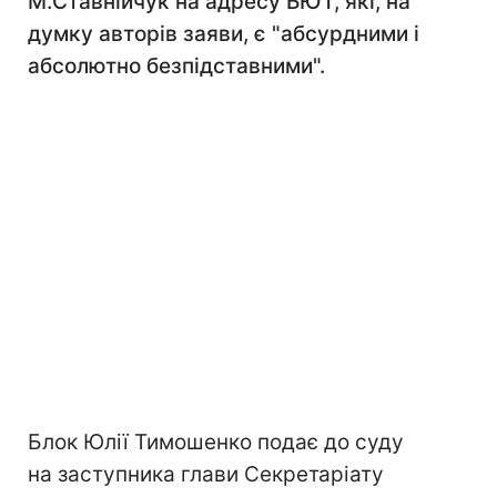
М.Ставнійчук на адресу БЮТ, які, на
думку авторів заяви, є "абсурдними і
абсолютно безпідставними".
Блок Юлії Тимошенко подає до суду
на заступника глави Секретаріату