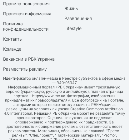
Правила пользования
Жизнь
Правовая информация
Развлечения
Политика
Lifestyle
конфиденциальности
Контакты
Команда
Вакансии в РБК-Украина
Разместить рекламу
Идентификатор онлайн-медиа в Реестре субъектов в сфере медиа
— R40-05347
Информационный портал «РБК-Украина» имеет трехязычную
версию (украинскую, русскую и английскую), главная страница
портала –
https://www.rbc.ua
. Фотографии, изображения
принадлежат их правообладателям. Все фотографии на Портале,
авторами которых являются журналисты РБК-Украина,
размещены на условиях лицензии Creative Commons Attribution
4.0 International. Редакция РБК-Украина может не разделять точку
зрения авторов. Оценочные суждения не подлежат
опровержению и подтверждению их правдивости. За
достоверность и содержание рекламы ответственность несет
рекламодатель. Материалы, обозначенные плашкой: "Пресс-
релизы", "Спецпроект", "Партнерский материал", "Promo",
"Благотворительность", "Резонанс" размещаются на правах