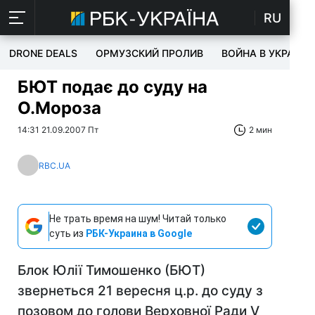
RU
DRONE DEALS
ОРМУЗСКИЙ ПРОЛИВ
ВОЙНА В УКРАИНЕ
БЮТ подає до суду на
О.Мороза
14:31 21.09.2007 Пт
2 мин
RBC.UA
Не трать время на шум! Читай только
суть из
РБК-Украина в Google
Блок Юлії Тимошенко (БЮТ)
звернеться 21 вересня ц.р. до суду з
позовом до голови Верховної Ради V