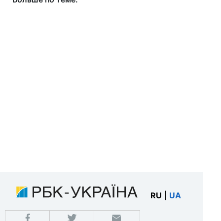
RU
|
UA