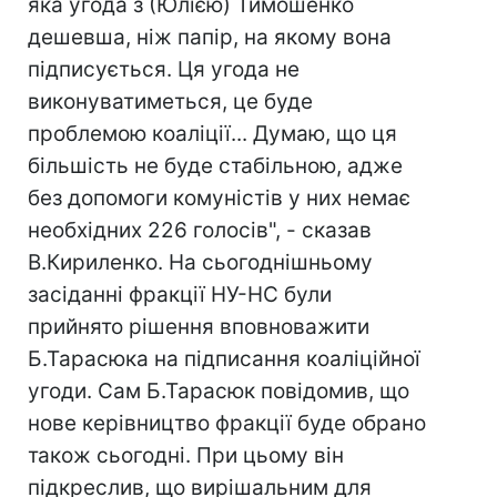
яка угода з (Юлією) Тимошенко
дешевша, ніж папір, на якому вона
підписується. Ця угода не
виконуватиметься, це буде
проблемою коаліції... Думаю, що ця
більшість не буде стабільною, адже
без допомоги комуністів у них немає
необхідних 226 голосів", - сказав
В.Кириленко. На сьогоднішньому
засіданні фракції НУ-НС були
прийнято рішення вповноважити
Б.Тарасюка на підписання коаліційної
угоди. Сам Б.Тарасюк повідомив, що
нове керівництво фракції буде обрано
також сьогодні. При цьому він
підкреслив, що вирішальним для