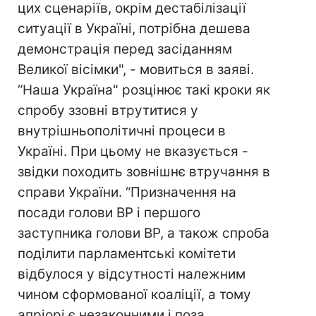
цих сценаріїв, окрім дестабілізації
ситуації в Україні, потрібна дешева
демонстрація перед засіданням
Великої вісімки", - мовиться в заяві.
“Наша Україна" розцінює такі кроки як
спробу ззовні втрутитися у
внутрішньополітичні процеси в
Україні. При цьому не вказується -
звідки походить зовнішнє втручання в
справи України. “Призначення на
посади голови ВР і першого
заступника голови ВР, а також спроба
поділити парламентські комітети
відбулося у відсутності належним
чином сформованої коаліції, а тому
апріорі є незаконними і поза