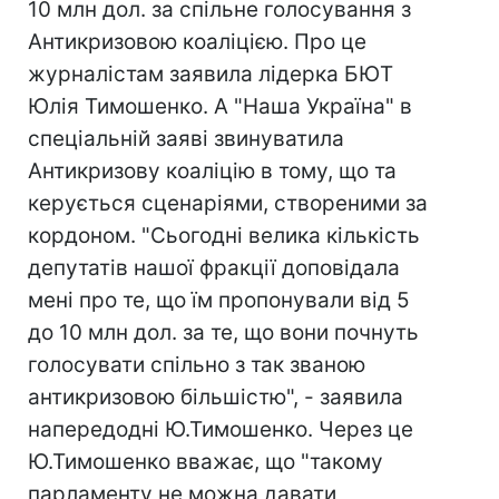
10 млн дол. за спільне голосування з
Антикризовою коаліцією. Про це
журналістам заявила лідерка БЮТ
Юлія Тимошенко. А "Наша Україна" в
спеціальній заяві звинуватила
Антикризову коаліцію в тому, що та
керується сценаріями, створеними за
кордоном. "Сьогодні велика кількість
депутатів нашої фракції доповідала
мені про те, що їм пропонували від 5
до 10 млн дол. за те, що вони почнуть
голосувати спільно з так званою
антикризовою більшістю", - заявила
напередодні Ю.Тимошенко. Через це
Ю.Тимошенко вважає, що "такому
парламенту не можна давати