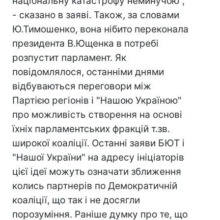
національну катастрофу неминучою",
- сказано в заяві. Також, за словами
Ю.Тимошенко, вона нібито переконала
президента В.Ющенка в потребі
розпустит парламент. Як
повідомлялося, останніми днями
відбуваються переговори між
Партією регіонів і "Нашою Україною"
про можливість створення на основі
їхніх парламентських фракцій т.зв.
широкої коаліції. Останні заяви БЮТ і
"Нашої України" на адресу ініціаторів
цієї ідеї можуть означати зближення
колись партнерів по Демократичній
коаліції, що так і не досягли
порозуміння. Раніше думку про те, що