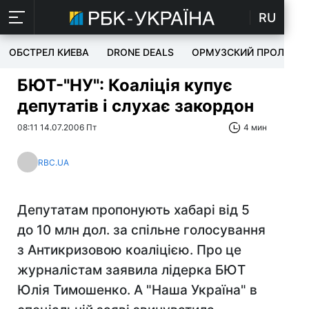
RU
ОБСТРЕЛ КИЕВА
DRONE DEALS
ОРМУЗСКИЙ ПРОЛИВ
БЮТ-"НУ": Коаліція купує
депутатів і слухає закордон
08:11 14.07.2006 Пт
4 мин
RBC.UA
Депутатам пропонують хабарі від 5
до 10 млн дол. за спільне голосування
з Антикризовою коаліцією. Про це
журналістам заявила лідерка БЮТ
Юлія Тимошенко. А "Наша Україна" в