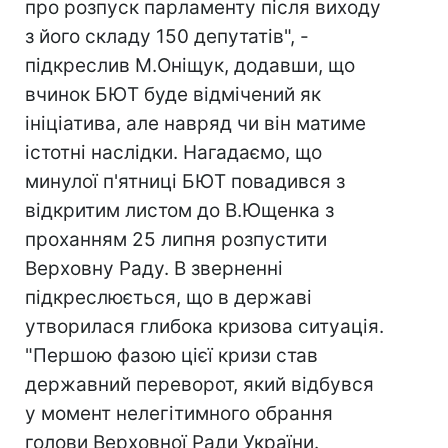
про розпуск парламенту після виходу
з його складу 150 депутатів", -
підкреслив М.Оніщук, додавши, що
вчинок БЮТ буде відмічений як
ініціатива, але навряд чи він матиме
істотні наслідки. Нагадаємо, що
минулої п'ятниці БЮТ повадився з
відкритим листом до В.Ющенка з
проханням 25 липня розпустити
Верховну Раду. В зверненні
підкреслюється, що в державі
утворилася глибока кризова ситуація.
"Першою фазою цієї кризи став
державний переворот, який відбувся
у момент нелегітимного обрання
голови Верховної Ради України.