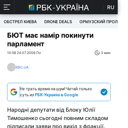
RU
ОБСТРЕЛ КИЕВА
DRONE DEALS
ОРМУЗСКИЙ ПРОЛИВ
БЮТ має намір покинути
парламент
10:58 24.07.2006 Пн
3 мин
RBC.UA
Не трать время на шум! Читай только
суть из
РБК-Украина в Google
Народні депутати від Блоку Юлії
Тимошенко сьогодні повним складом
підписали заяви про вихід з фракції.