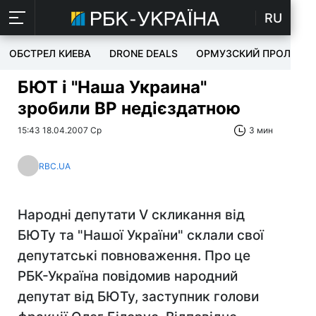
RU
ОБСТРЕЛ КИЕВА
DRONE DEALS
ОРМУЗСКИЙ ПРОЛИВ
БЮТ і "Наша Украина"
зробили ВР недієздатною
15:43 18.04.2007 Ср
3 мин
RBC.UA
Народні депутати V скликання від
БЮТу та "Нашої України" склали свої
депутатські повноваження. Про це
РБК-Україна повідомив народний
депутат від БЮТу, заступник голови