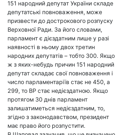
151 народний депутат України складе
депутатські повноваження, може
призвести до дострокового розпуску
Верховної Ради. За його словами,
парламент є дієздатним лише у разі
наявності в ньому двох третин
народних депутатів – тобто 300. Якщо
ж з яких-небудь причин 151 народний
депутат складає свої повноваження і
число парламентаріїв стає не 450, а
299, то ВР стає недієздатною. Якщо
протягом 30 днів парламент
залишатиметься недієздатним, то,
згідно з законодавством, президент
має право його розпустити.
В.Шаповал зазначив, що це визначено