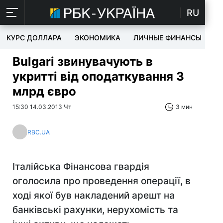
RU
КУРС ДОЛЛАРА
ЭКОНОМИКА
ЛИЧНЫЕ ФИНАНСЫ
T
Bulgari звинувачують в
укритті від оподаткування 3
млрд євро
15:30 14.03.2013 Чт
3 мин
RBC.UA
Італійська Фінансова гвардія
оголосила про проведення операції, в
ході якої був накладений арешт на
банківські рахунки, нерухомість та