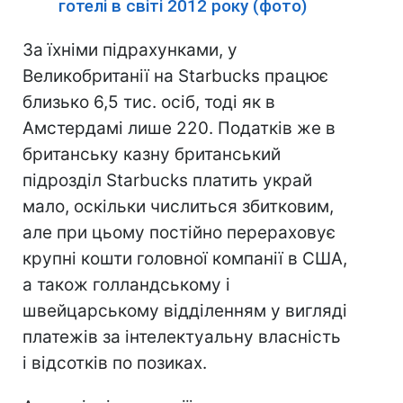
готелі в світі 2012 року (фото)
За їхніми підрахунками, у
Великобританії на Starbucks працює
близько 6,5 тис. осіб, тоді як в
Амстердамі лише 220. Податків же в
британську казну британський
підрозділ Starbucks платить украй
мало, оскільки числиться збитковим,
але при цьому постійно перераховує
крупні кошти головної компанії в США,
а також голландському і
швейцарському відділенням у вигляді
платежів за інтелектуальну власність
і відсотків по позиках.