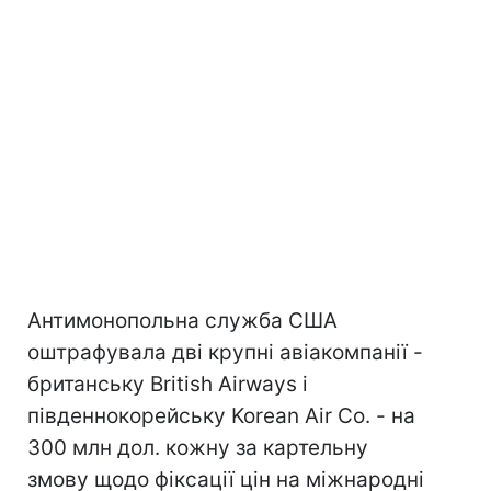
Антимонопольна служба США
оштрафувала дві крупні авіакомпанії -
британську British Airways і
південнокорейську Korean Air Co. - на
300 млн дол. кожну за картельну
змову щодо фіксації цін на міжнародні