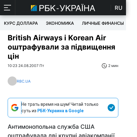
RU
КУРС ДОЛЛАРА
ЭКОНОМИКА
ЛИЧНЫЕ ФИНАНСЫ
T
British Airways і Korean Air
оштрафували за підвищення
цін
10:23 24.08.2007 Пт
2 мин
RBC.UA
Не трать время на шум! Читай только
суть из
РБК-Украина в Google
Антимонопольна служба США
оштрафувала дві крупні авіакомпанії