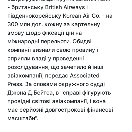
- британську British Airways і
південнокорейську Korean Air Co. - на
300 млн дол. кожну за картельну
змову щодо фіксації цін на
міжнародні перельоти. Обидві
компанії визнали свою провину і
сприяли владі у проведенні
розслідування, що зачепило й інші
авіакомпанії, передає Associated
Press. За словами окружного судді
Джона Д.Бейтса, в "справі фігурують
провідні світові авіакомпанії, і вона
має серйозні довгострокові фінансові
масштаби".