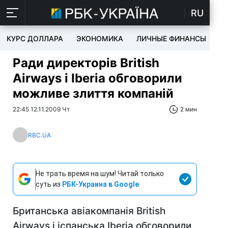
RU
КУРС ДОЛЛАРА
ЭКОНОМИКА
ЛИЧНЫЕ ФИНАНСЫ
T
Ради директорів British
Airways і Iberia обговорили
можливе злиття компаній
22:45 12.11.2009 Чт
2 мин
RBC.UA
Не трать время на шум! Читай только
суть из
РБК-Украина в Google
Британська авіакомпанія British
Airways і іспанська Iberia обговорили