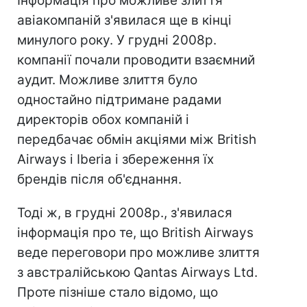
Інформація про можливе злиття
авіакомпаній з'явилася ще в кінці
минулого року. У грудні 2008р.
компанії почали проводити взаємний
аудит. Можливе злиття було
одностайно підтримане радами
директорів обох компаній і
передбачає обмін акціями між British
Airways і Iberia і збереження їх
брендів після об'єднання.
Тоді ж, в грудні 2008р., з'явилася
інформація про те, що British Airways
веде переговори про можливе злиття
з австралійською Qantas Airways Ltd.
Проте пізніше стало відомо, що