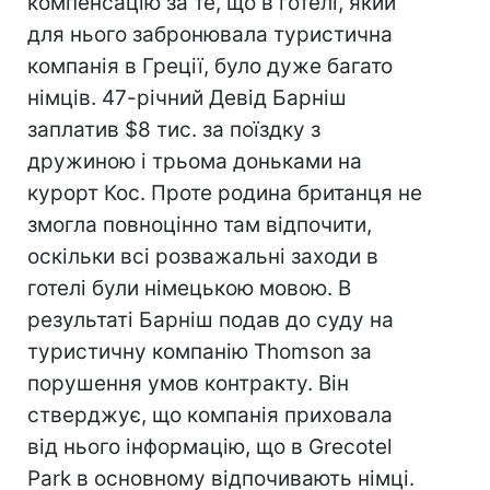
компенсацію за те, що в готелі, який
для нього забронювала туристична
компанія в Греції, було дуже багато
німців. 47-річний Девід Барніш
заплатив $8 тис. за поїздку з
дружиною і трьома доньками на
курорт Кос. Проте родина британця не
змогла повноцінно там відпочити,
оскільки всі розважальні заходи в
готелі були німецькою мовою. В
результаті Барніш подав до суду на
туристичну компанію Thomson за
порушення умов контракту. Він
стверджує, що компанія приховала
від нього інформацію, що в Grecotel
Park в основному відпочивають німці.