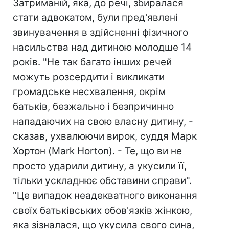
Затриманій, яка, до речі, збиралася
стати адвокатом, були пред'явлені
звинувачення в здійсненні фізичного
насильства над дитиною молодше 14
років. "Не так багато інших речей
можуть розсердити і викликати
громадське несхвалення, окрім
батьків, безжально і безпричинно
нападаючих на свою власну дитину, -
сказав, ухвалюючи вирок, суддя Марк
Хортон (Mark Horton). - Те, що ви не
просто ударили дитину, а укусили її,
тільки ускладнює обставини справи".
"Це випадок неадекватного виконання
своїх батьківських обов'язків жінкою,
яка зізналася, що укусила свого сина,