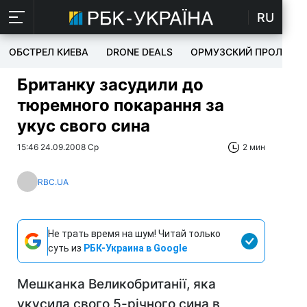
RU
ОБСТРЕЛ КИЕВА
DRONE DEALS
ОРМУЗСКИЙ ПРОЛИВ
Британку засудили до
тюремного покарання за
укус свого сина
15:46 24.09.2008 Ср
2 мин
RBC.UA
Не трать время на шум! Читай только
суть из
РБК-Украина в Google
Мешканка Великобританії, яка
укусила свого 5-річного сина в