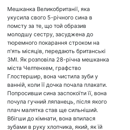
Мешканка Великобританії, яка
укусила свого 5-річного сина в
помсту за те, що той образив
молодшу сестру, засуджена до
тюремного покарання строком на
п'ять місяців, передають британські
ЗМІ. Як розповіла 28-річна мешканка
міста Челтенхем, графство
Глостершир, вона чистила зуби у
ванній, коли її дочка почала плакати.
Попросивши сина заспокоїти її, вона
почула гучний ляпанець, після якого
плач малятка став ще сильніший.
Вбігши до кімнати, вона впилася
зубами в руку хлопчика, який, як їй