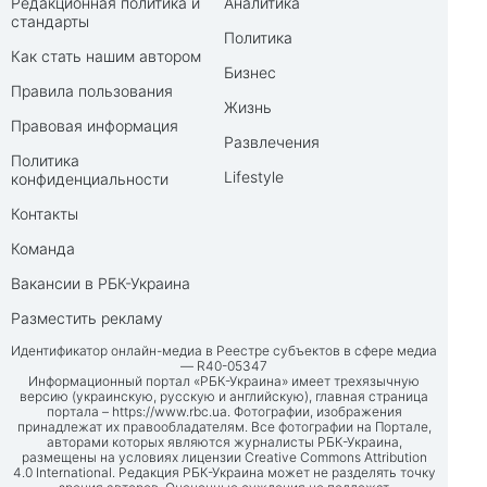
Редакционная политика и
Аналитика
стандарты
Политика
Как стать нашим автором
Бизнес
Правила пользования
Жизнь
Правовая информация
Развлечения
Политика
Lifestyle
конфиденциальности
Контакты
Команда
Вакансии в РБК-Украина
Разместить рекламу
Идентификатор онлайн-медиа в Реестре субъектов в сфере медиа
— R40-05347
Информационный портал «РБК-Украина» имеет трехязычную
версию (украинскую, русскую и английскую), главная страница
портала –
https://www.rbc.ua
. Фотографии, изображения
принадлежат их правообладателям. Все фотографии на Портале,
авторами которых являются журналисты РБК-Украина,
размещены на условиях лицензии Creative Commons Attribution
4.0 International. Редакция РБК-Украина может не разделять точку