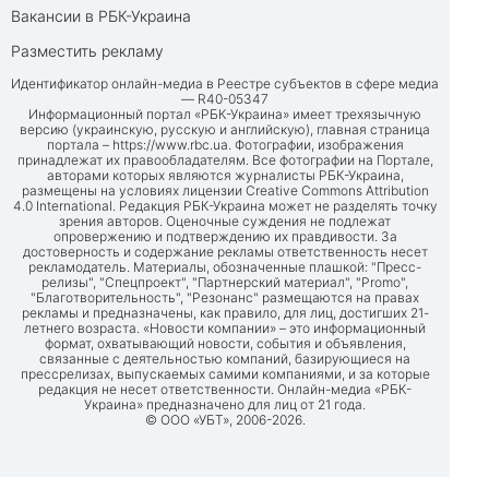
Вакансии в РБК-Украина
Разместить рекламу
Идентификатор онлайн-медиа в Реестре субъектов в сфере медиа
— R40-05347
Информационный портал «РБК-Украина» имеет трехязычную
версию (украинскую, русскую и английскую), главная страница
портала –
https://www.rbc.ua
. Фотографии, изображения
принадлежат их правообладателям. Все фотографии на Портале,
авторами которых являются журналисты РБК-Украина,
размещены на условиях лицензии Creative Commons Attribution
4.0 International. Редакция РБК-Украина может не разделять точку
зрения авторов. Оценочные суждения не подлежат
опровержению и подтверждению их правдивости. За
достоверность и содержание рекламы ответственность несет
рекламодатель. Материалы, обозначенные плашкой: "Пресс-
релизы", "Спецпроект", "Партнерский материал", "Promo",
"Благотворительность", "Резонанс" размещаются на правах
рекламы и предназначены, как правило, для лиц, достигших 21-
летнего возраста. «Новости компании» – это информационный
формат, охватывающий новости, события и объявления,
связанные с деятельностью компаний, базирующиеся на
прессрелизах, выпускаемых самими компаниями, и за которые
редакция не несет ответственности. Онлайн-медиа «РБК-
Украина» предназначено для лиц от 21 года.
© ООО «УБТ», 2006-2026.