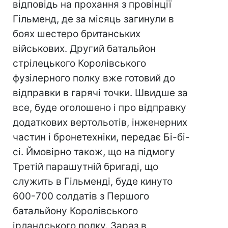
відповідь на прохання з провінції
Гільменд, де за місяць загинули в
боях шестеро британських
військових. Другий батальйон
стрілецького Королівського
фузілерного полку вже готовий до
відправки в гарячі точки. Швидше за
все, буде оголошено і про відправку
додаткових вертольотів, інженерних
частин і бронетехніки, передає Бі-бі-
сі. Ймовірно також, що на підмогу
Третій парашутній бригаді, що
служить в Гільменді, буде кинуто
600-700 солдатів з Першого
батальйону Королівського
ірландського полку. Зараз в