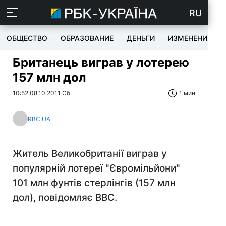
RU
ОБЩЕСТВО
ОБРАЗОВАНИЕ
ДЕНЬГИ
ИЗМЕНЕНИЯ
Британець виграв у лотерею
157 млн ​​дол
10:52 08.10.2011 Сб
1 мин
RBC.UA
Житель Великобританії виграв у
популярній лотереї "Євромільйони"
101 млн фунтів стерлінгів (157 млн
дол), повідомляє BBC.