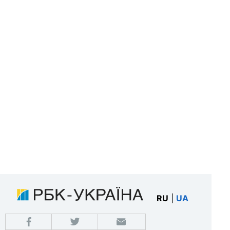
RU
|
UA