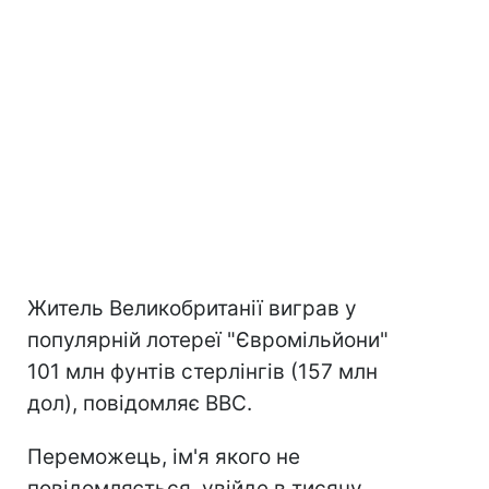
Житель Великобританії виграв у
популярній лотереї "Євромільйони"
101 млн фунтів стерлінгів (157 млн
дол), повідомляє BBC.
Переможець, ім'я якого не
повідомляється, увійде в тисячу