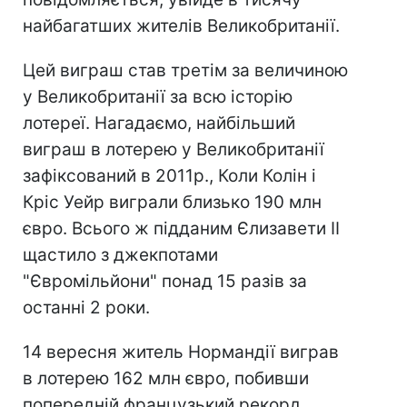
найбагатших жителів Великобританії.
Цей виграш став третім за величиною
у Великобританії за всю історію
лотереї. Нагадаємо, найбільший
виграш в лотерею у Великобританії
зафіксований в 2011р., Коли Колін і
Кріс Уейр виграли близько 190 млн
євро. Всього ж підданим Єлизавети II
щастило з джекпотами
"Євромільйони" понад 15 разів за
останні 2 роки.
14 вересня житель Нормандії виграв
в лотерею 162 млн євро, побивши
попередній французький рекорд.