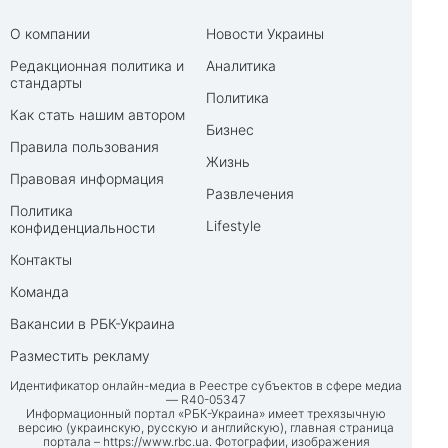
О компании
Новости Украины
Редакционная политика и
Аналитика
стандарты
Политика
Как стать нашим автором
Бизнес
Правила пользования
Жизнь
Правовая информация
Развлечения
Политика
Lifestyle
конфиденциальности
Контакты
Команда
Вакансии в РБК-Украина
Разместить рекламу
Идентификатор онлайн-медиа в Реестре субъектов в сфере медиа
— R40-05347
Информационный портал «РБК-Украина» имеет трехязычную
версию (украинскую, русскую и английскую), главная страница
портала –
https://www.rbc.ua
. Фотографии, изображения