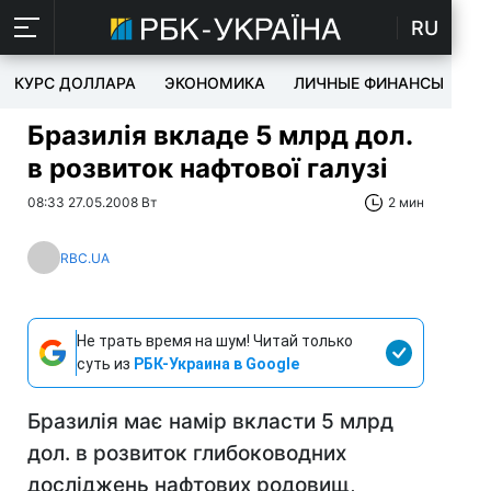
RU
КУРС ДОЛЛАРА
ЭКОНОМИКА
ЛИЧНЫЕ ФИНАНСЫ
T
Бразилія вкладе 5 млрд дол.
в розвиток нафтової галузі
08:33 27.05.2008 Вт
2 мин
RBC.UA
Не трать время на шум! Читай только
суть из
РБК-Украина в Google
Бразилія має намір вкласти 5 млрд
дол. в розвиток глибоководних
досліджень нафтових родовищ,