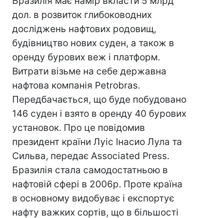
Бразилія має намір вкласти 5 млрд
дол. в розвиток глибоководних
досліджень нафтових родовищ,
будівництво нових суден, а також в
оренду бурових веж і платформ.
Витрати візьме на себе державна
нафтова компанія Petrobras.
Передбачається, що буде побудовано
146 суден і взято в оренду 40 бурових
установок. Про це повідомив
президент країни Луіс Інасио Лула та
Сильва, передає Associated Press.
Бразилія стала самодостатньою в
нафтовій сфері в 2006р. Проте країна
в основному видобуває і експортує
нафту важких сортів, що в більшості