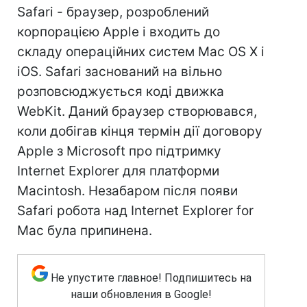
Safari - браузер, розроблений
корпорацією Apple і входить до
складу операційних систем Mac OS X і
iOS. Safari заснований на вільно
розповсюджується коді движка
WebKit. Даний браузер створювався,
коли добігав кінця термін дії договору
Apple з Microsoft про підтримку
Internet Explorer для платформи
Macintosh. Незабаром після появи
Safari робота над Internet Explorer for
Mac була припинена.
Не упустите главное! Подпишитесь на
наши обновления в Google!