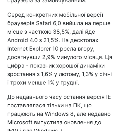
браузера за замовчуванням.
Серед конкретних мобільної версії
браузерів Safari 6,0 вийшла на перше
місце з часткою 38,5%, далі йде
Android 4.0 з 21,5%. На десктопах
Internet Explorer 10 росла вгору,
досягнувши 2,9% минулого місяця. Ця
цифра - показник хорошої динаміки
зростання з 1,6% у лютому, 1,3% у січні
і трохи менше 1% у грудні.
До недавнього часу остання версія IE
поставлялася тільки на ПК, що
працюють на Windows 8, але недавно
Microsoft випустила оновлення до
IE10 і для Windows 7.