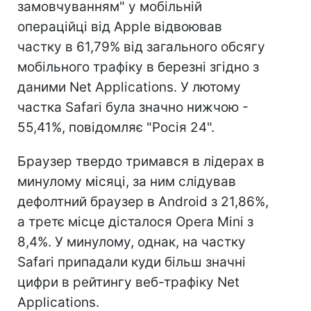
замовчуванням" у мобільній
операційці від Apple відвоював
частку в 61,79% від загального обсягу
мобільного трафіку в березні згідно з
даними Net Applications. У лютому
частка Safari була значно нижчою -
55,41%, повідомляє "Росія 24".
Браузер твердо тримався в лідерах в
минулому місяці, за ним слідував
дефолтний браузер в Android з 21,86%,
а третє місце дісталося Opera Mini з
8,4%. У минулому, однак, на частку
Safari припадали куди більш значні
цифри в рейтингу веб-трафіку Net
Applications.