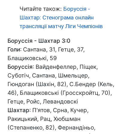
Читайте також:
Боруссія -
Шахтар: Стенограма онлайн
трансляції матчу Ліги Чемпіонів
Боруссія - Шахтар 3:0
Голи
: Сантана, 31, Гетце, 37,
Блащиковські, 59
Боруссія
: Вайденфеллер, Піщек,
Суботіч, Сантана, Шмельцер,
Гюндоган (Шахін, 82), С.Бендер (Кель,
46), Блащиковські (Гросскройтц, 70),
Гетце, Ройс, Левандовскі
Шахтар
: П'ятов, Срна, Кучер,
Ракицький, Рац, Хюбшман
(Степаненко, 82), Фернандіньо,