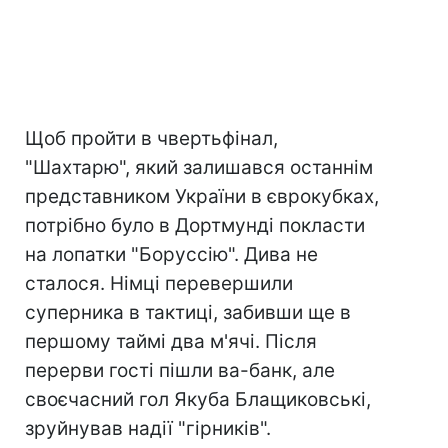
Щоб пройти в чвертьфінал,
"Шахтарю", який залишався останнім
представником України в єврокубках,
потрібно було в Дортмунді покласти
на лопатки "Боруссію". Дива не
сталося. Німці перевершили
суперника в тактиці, забивши ще в
першому таймі два м'ячі. Після
перерви гості пішли ва-банк, але
своєчасний гол Якуба Блащиковські,
зруйнував надії "гірників".