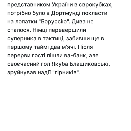
представником України в єврокубках,
потрібно було в Дортмунді покласти
на лопатки "Боруссію". Дива не
сталося. Німці перевершили
суперника в тактиці, забивши ще в
першому таймі два м'ячі. Після
перерви гості пішли ва-банк, але
своєчасний гол Якуба Блащиковські,
зруйнував надії "гірників".