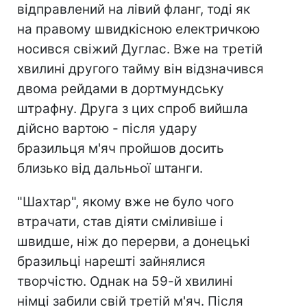
відправлений на лівий фланг, тоді як
на правому швидкісною електричкою
носився свіжий Дуглас. Вже на третій
хвилині другого тайму він відзначився
двома рейдами в дортмундську
штрафну. Друга з цих спроб вийшла
дійсно вартою - після удару
бразильця м'яч пройшов досить
близько від дальньої штанги.
"Шахтар", якому вже не було чого
втрачати, став діяти сміливіше і
швидше, ніж до перерви, а донецькі
бразильці нарешті зайнялися
творчістю. Однак на 59-й хвилині
німці забили свій третій м'яч. Після