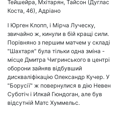
Тейшейра, Мхітарян, Тайсон (Дуглас
Коста, 46), Адріано
І Юрген Клопп, і Мірча Луческу,
звичайно ж, кинули в бій кращі сили.
Порівняно з першим матчем у складі
"Шахтаря" була тільки одна зміна -
місце Дмитра Чигринського в центрі
оборони зайняв відбувший
дискваліфікацію Олександр Кучер. У
"Борусії" ж повернулися в дію Невен
Суботіч і Илкай Гюндоган, але був
відсутній Матс Хуммельс.