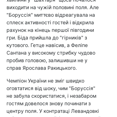
виходити на чужій половині поля. Але
"Боруссія" миттєво відреагувала на
сплеск активності гостей і відкрила
рахунок на кінець першої півгодини
гри. Біда прийшла до "гірників" з
кутового. Гетце навісив, а Феліпе
Сантана у високому стрибку чудово
пробив головою, залишивши не у
справ Ярослава Ракицького.
Чемпіон України не зміг швидко
оговтатися від шоку, чим "Боруссія"
не забула скористатися, і незабаром
гостям довелося знову починати з
центру поля. У контратаці Левандовкі