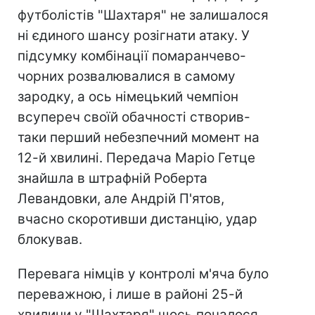
футболістів "Шахтаря" не залишалося
ні єдиного шансу розігнати атаку. У
підсумку комбінації помаранчево-
чорних розвалювалися в самому
зародку, а ось німецький чемпіон
всупереч своїй обачності створив-
таки перший небезпечний момент на
12-й хвилині. Передача Маріо Гетце
знайшла в штрафній Роберта
Левандовки, але Андрій П'ятов,
вчасно скоротивши дистанцію, удар
блокував.
Перевага німців у контролі м'яча було
переважною, і лише в районі 25-й
хвилини у "Шахтаря" щось почалося