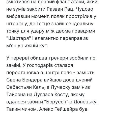
змістився на правий фланг атаки, який
не зумів закрити Разван Рац. Чудово
вибравши момент, поляк прострілив у
штрафну, де Гетце знайшов ідеальну
точку для удару між двома гравцями
"Шахтаря" і елегантно переправив
м'яч у нижній кут.
У перерві обидва тренери зробили по
заміні. У господарів сталася
перестановка в центрі поля - замість
Свена Бендера вийшов досвідчений
Себастьян Кель, а Луческу замінив
Тайсона на Дугласа Косту, якому
вдалося забити "Боруссії" в Донецьку.
Таким чином, Алекс Тейшейра був