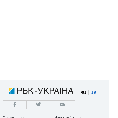
RU
|
UA
О компании
Новости Украины