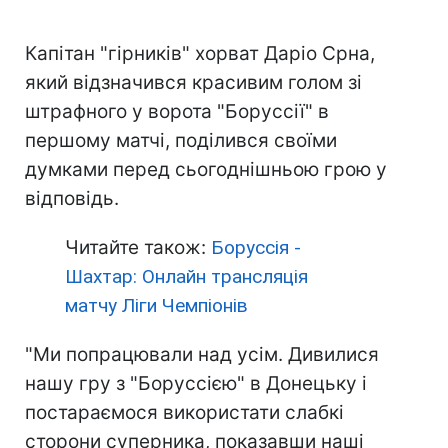
Капітан "гірників" хорват Даріо Срна,
який відзначився красивим голом зі
штрафного у ворота "Боруссії" в
першому матчі, поділився своїми
думками перед сьогоднішньою грою у
відповідь.
Читайте також:
Боруссія -
Шахтар: Онлайн трансляція
матчу Ліги Чемпіонів
"Ми попрацювали над усім. Дивилися
нашу гру з "Боруссією" в Донецьку і
постараємося використати слабкі
сторони суперника, показавши наші