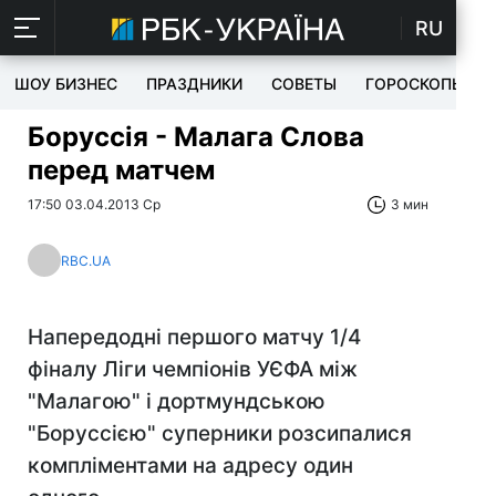
RU
ШОУ БИЗНЕС
ПРАЗДНИКИ
СОВЕТЫ
ГОРОСКОПЫ
Боруссія - Малага Слова
перед матчем
17:50 03.04.2013 Ср
3 мин
RBC.UA
Напередодні першого матчу 1/4
фіналу Ліги чемпіонів УЄФА між
"Малагою" і дортмундською
"Боруссією" суперники розсипалися
компліментами на адресу один