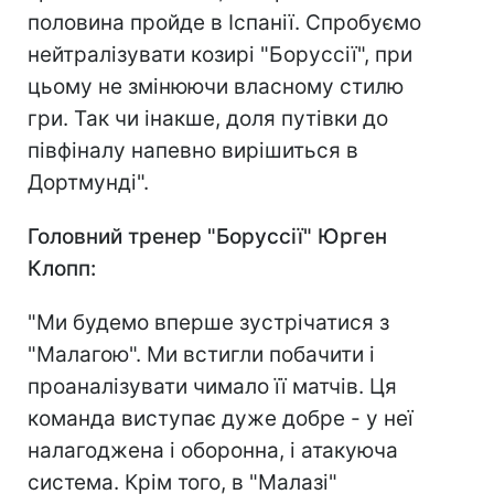
половина пройде в Іспанії. Спробуємо
нейтралізувати козирі "Боруссії", при
цьому не змінюючи власному стилю
гри. Так чи інакше, доля путівки до
півфіналу напевно вирішиться в
Дортмунді".
Головний тренер "Боруссії" Юрген
Клопп:
"Ми будемо вперше зустрічатися з
"Малагою". Ми встигли побачити і
проаналізувати чимало її матчів. Ця
команда виступає дуже добре - у неї
налагоджена і оборонна, і атакуюча
система. Крім того, в "Малазі"