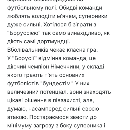
футбольному полі. Обидві команди
люблять володіти м'ячем, суперники
дуже сильні. Хотілося б зіграти з
"Боруссією" так само винахідливо, як
діють самі дортмундці.
Вболівальників чекає класна гра.
У "Борусії" відмінна команда, це
діючий чемпіон Німеччини, у складі
якого грають п'ять основних
футболістів "бундестім". У них
величезний потенціал, вони знаходять
цікаві рішення в півзахисті, але,
думаю, насамперед сильні своєю
атакою. Постараємося звести до
мінімуму загрозу з боку суперника і