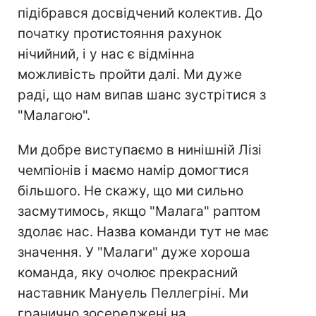
підібрався досвідчений колектив. До
початку протистояння рахунок
нічийний, і у нас є відмінна
можливість пройти далі. Ми дуже
раді, що нам випав шанс зустрітися з
"Малагою".
Ми добре виступаємо в нинішній Лізі
чемпіонів і маємо намір домогтися
більшого. Не скажу, що ми сильно
засмутимось, якщо "Малага" раптом
здолає нас. Назва команди тут не має
значення. У "Малаги" дуже хороша
команда, яку очолює прекрасний
наставник Мануель Пеллегріні. Ми
гранично зосереджені на