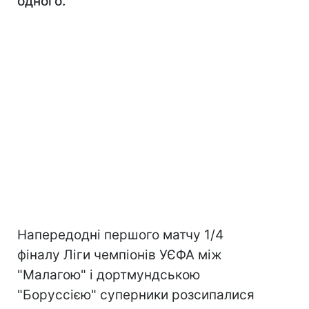
одного.
Напередодні першого матчу 1/4
фіналу Ліги чемпіонів УЄФА між
"Малагою" і дортмундською
"Боруссією" суперники розсипалися