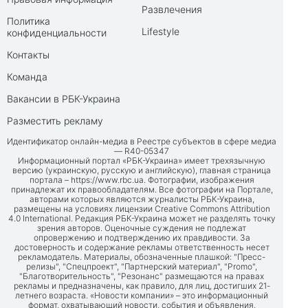
Развлечения
Политика
Lifestyle
конфиденциальности
Контакты
Команда
Вакансии в РБК-Украина
Разместить рекламу
Идентификатор онлайн-медиа в Реестре субъектов в сфере медиа
— R40-05347
Информационный портал «РБК-Украина» имеет трехязычную
версию (украинскую, русскую и английскую), главная страница
портала –
https://www.rbc.ua
. Фотографии, изображения
принадлежат их правообладателям. Все фотографии на Портале,
авторами которых являются журналисты РБК-Украина,
размещены на условиях лицензии Creative Commons Attribution
4.0 International. Редакция РБК-Украина может не разделять точку
зрения авторов. Оценочные суждения не подлежат
опровержению и подтверждению их правдивости. За
достоверность и содержание рекламы ответственность несет
рекламодатель. Материалы, обозначенные плашкой: "Пресс-
релизы", "Спецпроект", "Партнерский материал", "Promo",
"Благотворительность", "Резонанс" размещаются на правах
рекламы и предназначены, как правило, для лиц, достигших 21-
летнего возраста. «Новости компании» – это информационный
формат, охватывающий новости, события и объявления,