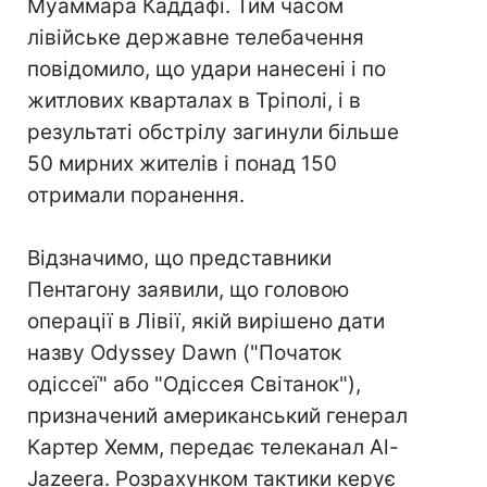
Муаммара Каддафі. Тим часом
лівійське державне телебачення
повідомило, що удари нанесені і по
житлових кварталах в Тріполі, і в
результаті обстрілу загинули більше
50 мирних жителів і понад 150
отримали поранення.
Відзначимо, що представники
Пентагону заявили, що головою
операції в Лівії, якій вирішено дати
назву Odyssey Dawn ("Початок
одіссеї" або "Одіссея Світанок"),
призначений американський генерал
Картер Хемм, передає телеканал Al-
Jazeera. Розрахунком тактики керує