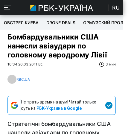
RU
ОБСТРЕЛ КИЕВА
DRONE DEALS
ОРМУЗСКИЙ ПРОЛИВ
Бомбардувальники США
нанесли авіаудари по
головному аеродрому Лівії
10:34 20.03.2011 Вс
3 мин
RBC.UA
Не трать время на шум! Читай только
суть из
РБК-Украина в Google
Стратегічні бомбардувальники США
нанесли авіаудари по головному