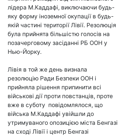
лідера М.Каддафі, виключаючи будь-
яку форму іноземної окупації в будь-
якій частині території Лівії. Резолюція
була прийнята більшістю голосів на
позачерговому засіданні РБ ООН у
Нью-Йорку.
Лівія в той же день визнала
резолюцію Ради Безпеки ООН і
прийняла рішення припинити всі
військові дії проти повстанців, проте
вже в суботу повідомлялося, що
війська М.Каддафі увійшли до
утримуваного опозицією міста Бенгазі
на сході Лівії і центр Бенгазі