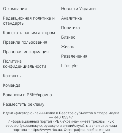
О компании
Новости Украины
Редакционная политика и
Аналитика
стандарты
Политика
Как стать нашим автором
Бизнес
Правила пользования
Жизнь
Правовая информация
Развлечения
Политика
Lifestyle
конфиденциальности
Контакты
Команда
Вакансии в РБК-Украина
Разместить рекламу
Идентификатор онлайн-медиа в Реестре субъектов в сфере медиа
— R40-05347
Информационный портал «РБК-Украина» имеет трехязычную
версию (украинскую, русскую и английскую), главная страница
портала –
https://www.rbc.ua
. Фотографии, изображения