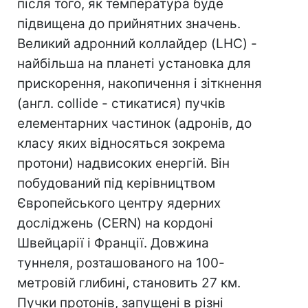
після того, як температура буде
підвищена до прийнятних значень.
Великий адронний коллайдер (LHC) -
найбільша на планеті установка для
прискорення, накопичення і зіткнення
(англ. collide - стикатися) пучків
елементарних частинок (адронів, до
класу яких відносяться зокрема
протони) надвисоких енергій. Він
побудований під керівництвом
Європейського центру ядерних
досліджень (CERN) на кордоні
Швейцарії і Франції. Довжина
туннеля, розташованого на 100-
метровій глибині, становить 27 км.
Пучки протонів, запущені в різні