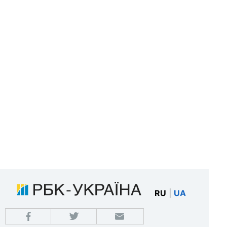
RU
|
UA