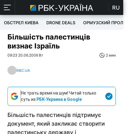
RU
ОБСТРЕЛ КИЕВА
DRONE DEALS
ОРМУЗСКИЙ ПРОЛИВ
Більшість палестинців
визнає Ізраїль
09:23 20.06.2006 Вт
2 мин
RBC.UA
Не трать время на шум! Читай только
суть из
РБК-Украина в Google
Більшість палестинців підтримує
документ, який закликає створити
палестинську державу і