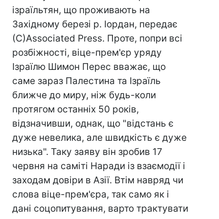
ізраїльтян, що проживають на
Західному березі р. Іордан, передає
(С)Associated Press. Проте, попри всі
розбіжності, віце-прем'єр уряду
Ізраїлю Шимон Перес вважає, що
саме зараз Палестина та Ізраїль
ближче до миру, ніж будь-коли
протягом останніх 50 років,
відзначивши, однак, що "відстань є
дуже невелика, але швидкість є дуже
низька". Таку заяву він зробив 17
червня на саміті Наради із взаємодії і
заходам довіри в Азії. Втім навряд чи
слова віце-прем'єра, так само як і
дані соцопитування, варто трактувати