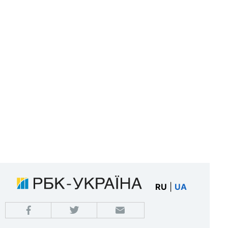
RU
|
UA