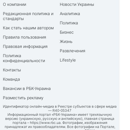
О компании
Новости Украины
Редакционная политика и
Аналитика
стандарты
Политика
Как стать нашим автором
Бизнес
Правила пользования
Жизнь
Правовая информация
Развлечения
Политика
Lifestyle
конфиденциальности
Контакты
Команда
Вакансии в РБК-Украина
Разместить рекламу
Идентификатор онлайн-медиа в Реестре субъектов в сфере медиа
— R40-05347
Информационный портал «РБК-Украина» имеет трехязычную
версию (украинскую, русскую и английскую), главная страница
портала –
https://www.rbc.ua
. Фотографии, изображения
принадлежат их правообладателям. Все фотографии на Портале,