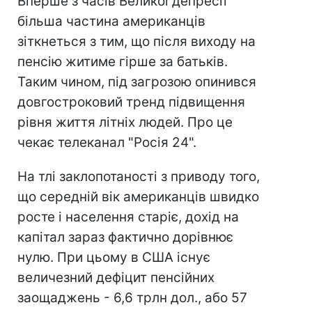
Вперше з часів Великої депресії
більша частина американців
зіткнеться з тим, що після виходу на
пенсію житиме гірше за батьків.
Таким чином, під загрозою опинився
довгостроковий тренд підвищення
рівня життя літніх людей. Про це
чекає телеканал "Росія 24".
На тлі заклопотаності з приводу того,
що середній вік американців швидко
росте і населення старіє, дохід на
капітал зараз фактично дорівнює
нулю. При цьому в США існує
величезний дефіцит пенсійних
заощаджень - 6,6 трлн дол., або 57