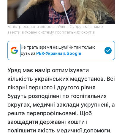
Міністр охорони здоров'я Уляна Супрун має намір
ввести в Україні систему госпітальних округів
Не трать время на шум! Читай только
суть из
РБК-Украина в Google
Уряд має намір оптимізувати
кількість українських медустанов. Всі
лікарні першого і другого рівня
будуть розподілені по госпітальних
округах, медичні заклади укрупнені, а
решта перепрофільовані. Щоб
заощадити державні кошти і
поліпшити якість медичної допомоги,