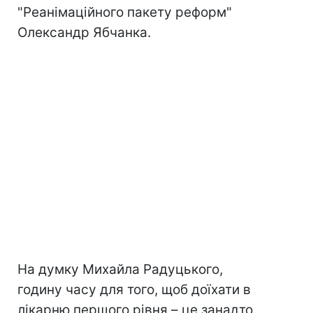
"Реанімаційного пакету реформ"
Олександр Ябчанка.
На думку Михайла Радуцького,
годину часу для того, щоб доїхати в
лікарню першого рівня – це занадто