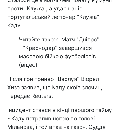
Сталося це в матчі чемпіонату Румунії
проти "Клужа", а удар наніс
португальський легіонер "Клужа"
Каду.
Читайте також: Матч "Дніпро"
- "Краснодар" завершився
масовою бійкою футболістів
(відео)
Після гри тренер "Васлуя" Віорел
Хизо заявив, що Каду скоїв злочин,
передає Reuters.
Інцидент стався в кінці першого тайму
- Каду потрапив ногою по голові
Міланова, і той впав на газон. Суддя