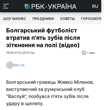
RU
ШОУ БИЗНЕС
ПРАЗДНИКИ
СОВЕТЫ
ГОРОСКОПЫ
Болгарський футболіст
втратив п'ять зубів після
зіткнення на полі (відео)
16:29 27.02.2013 Ср
1 мин
RBC.UA
Болгарський гравець Живко Міланов,
виступаючий за румунський клуб
"Васлуй", позбувся п'яти зубів після
удару в щелепу.