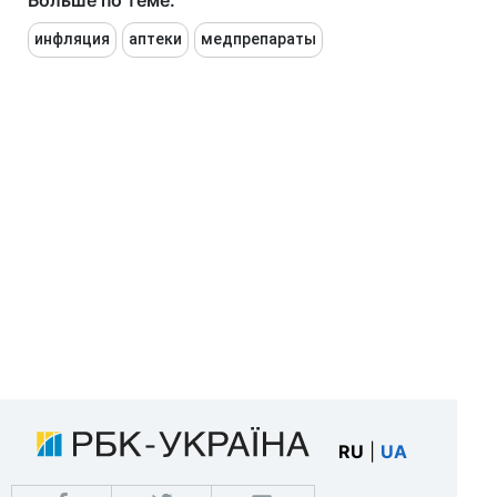
Больше по теме:
инфляция
аптеки
медпрепараты
RU
|
UA