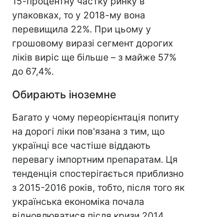
15-процентну частку ринку в
упаковках, то у 2018-му вона
перевищила 22%. При цьому у
грошовому виразі сегмент дорогих
ліків виріс ще більше – з майже 57%
до 67,4%.
Обирають іноземне
Багато у чому переорієнтація попиту
на дорогі ліки пов'язана з тим, що
українці все частіше віддають
перевагу імпортним препаратам. Ця
тенденція спостерігається приблизно
з 2015-2016 років, тобто, після того як
українська економіка почала
відновлюватися після кризи 2014