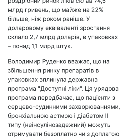
роздрібний ринок ліків склав 74,5
млрд гривень, що майже на 22%
більше, ніж роком раніше. У
доларовому еквіваленті зростання
склало 2,7 млрд доларів, в упаковках
– понад 1,1 млрд штук.
Володимир Руденко вважає, що на
збільшення ринку препаратів в
упаковках вплинула державна
програма "Доступні ліки". Ця урядова
програма передбачає, що пацієнти з
серцево-судинними захворюваннями,
бронхіальною астмою і діабетом II
типу (неінсулінозадежний) можуть
отримувати безоплатно чи з доплатою