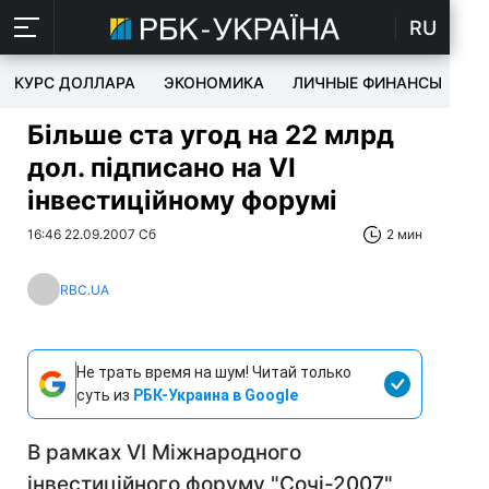
RU
КУРС ДОЛЛАРА
ЭКОНОМИКА
ЛИЧНЫЕ ФИНАНСЫ
T
Більше ста угод на 22 млрд
дол. підписано на VI
інвестиційному форумі
16:46 22.09.2007 Сб
2 мин
RBC.UA
Не трать время на шум! Читай только
суть из
РБК-Украина в Google
В рамках VI Міжнародного
інвестиційного форуму "Сочі-2007"