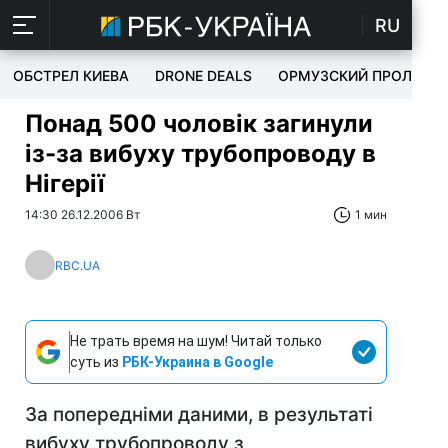
RU
ОБСТРЕЛ КИЕВА
DRONE DEALS
ОРМУЗСКИЙ ПРОЛИВ
Понад 500 чоловік загинули
із-за вибуху трубопроводу в
Нігерії
14:30 26.12.2006 Вт
1 мин
RBC.UA
Не трать время на шум! Читай только
суть из
РБК-Украина в Google
За попередніми даними, в результаті
вибуху трубопроводу з