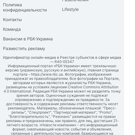
Политика
Lifestyle
конфиденциальности
Контакты
Команда
Вакансии в РБК-Украина
Разместить рекламу
Идентификатор онлайн-медиа в Реестре субъектов в сфере медиа
— R40-05347
Информационный портал «РБК-Украина» имеет трехязычную
версию (украинскую, русскую и английскую), главная страница
портала –
https://www.rbc.ua
. Фотографии, изображения
принадлежат их правообладателям. Все фотографии на Портале,
авторами которых являются журналисты РБК-Украина,
размещены на условиях лицензии Creative Commons Attribution
4.0 International. Редакция РБК-Украина может не разделять точку
зрения авторов. Оценочные суждения не подлежат
опровержению и подтверждению их правдивости. За
достоверность и содержание рекламы ответственность несет
рекламодатель. Материалы, обозначенные плашкой: "Пресс-
релизы", "Спецпроект", "Партнерский материал", "Promo",
"Благотворительность", "Резонанс" размещаются на правах
рекламы и предназначены, как правило, для лиц, достигших 21-
летнего возраста. «Новости компании» – это информационный
формат, охватывающий новости, события и объявления,
связанные с деятельностью компаний, базирующиеся на