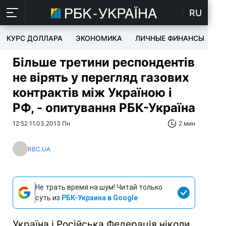
RU
КУРС ДОЛЛАРА
ЭКОНОМИКА
ЛИЧНЫЕ ФИНАНСЫ
T
Більше третини респондентів
не вірять у перегляд газових
контрактів між Україною і
РФ, - опитування РБК-Україна
12:52 11.03.2013 Пн
2 мин
RBC.UA
Не трать время на шум! Читай только
суть из
РБК-Украина в Google
Україна і Російська Федерація ніколи