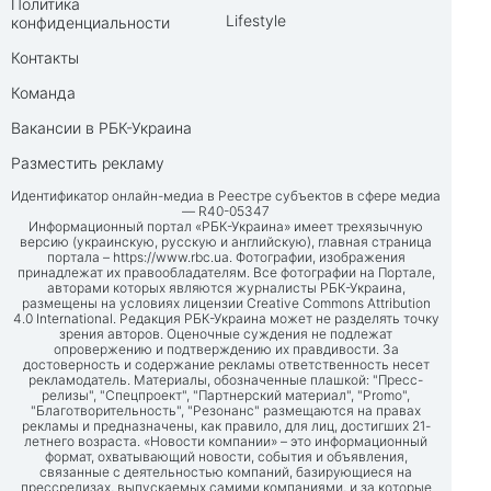
Политика
Lifestyle
конфиденциальности
Контакты
Команда
Вакансии в РБК-Украина
Разместить рекламу
Идентификатор онлайн-медиа в Реестре субъектов в сфере медиа
— R40-05347
Информационный портал «РБК-Украина» имеет трехязычную
версию (украинскую, русскую и английскую), главная страница
портала –
https://www.rbc.ua
. Фотографии, изображения
принадлежат их правообладателям. Все фотографии на Портале,
авторами которых являются журналисты РБК-Украина,
размещены на условиях лицензии Creative Commons Attribution
4.0 International. Редакция РБК-Украина может не разделять точку
зрения авторов. Оценочные суждения не подлежат
опровержению и подтверждению их правдивости. За
достоверность и содержание рекламы ответственность несет
рекламодатель. Материалы, обозначенные плашкой: "Пресс-
релизы", "Спецпроект", "Партнерский материал", "Promo",
"Благотворительность", "Резонанс" размещаются на правах
рекламы и предназначены, как правило, для лиц, достигших 21-
летнего возраста. «Новости компании» – это информационный
формат, охватывающий новости, события и объявления,
связанные с деятельностью компаний, базирующиеся на
прессрелизах, выпускаемых самими компаниями, и за которые