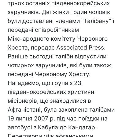
трьох останніх південнокорейських
заручників. Дві жінки і один чоловік
були доставлені членами "Талібану" і
передані співробітникам
Міжнародного комітету Червоного
Хреста, передає Associated Press.
Раніше сьогодні таліби відпустили
чотирьох заручників, які були також
передані Червоному Хресту.
Нагадаємо, що група з 23
південнокорейських християн-
місіонерів, що знаходилися в
Афганістані, була захоплена талібами
19 липня 2007 р. під час поїздки на
автобусі з Кабула до Кандагар.
Переговори між афганськими