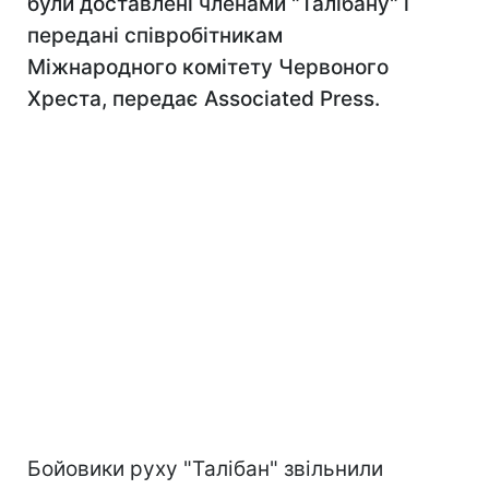
були доставлені членами "Талібану" і
передані співробітникам
Міжнародного комітету Червоного
Хреста, передає Associated Press.
Бойовики руху "Талібан" звільнили