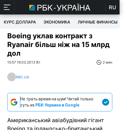
RU
КУРС ДОЛЛАРА
ЭКОНОМИКА
ЛИЧНЫЕ ФИНАНСЫ
T
Boeing уклав контракт з
Ryanair більш ніж на 15 млрд
дол
15:57 19.03.2013 Вт
2 мин
RBC.UA
Не трать время на шум! Читай только
суть из
РБК-Украина в Google
Американський авіабудівний гігант
Boeing та ірландсько-британський