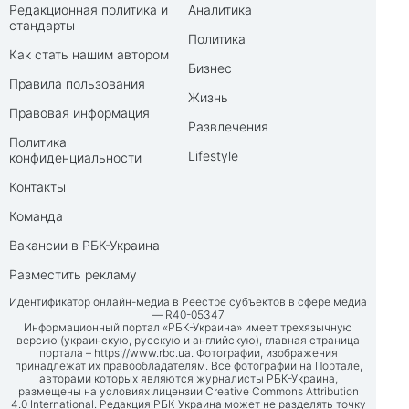
Редакционная политика и
Аналитика
стандарты
Политика
Как стать нашим автором
Бизнес
Правила пользования
Жизнь
Правовая информация
Развлечения
Политика
Lifestyle
конфиденциальности
Контакты
Команда
Вакансии в РБК-Украина
Разместить рекламу
Идентификатор онлайн-медиа в Реестре субъектов в сфере медиа
— R40-05347
Информационный портал «РБК-Украина» имеет трехязычную
версию (украинскую, русскую и английскую), главная страница
портала –
https://www.rbc.ua
. Фотографии, изображения
принадлежат их правообладателям. Все фотографии на Портале,
авторами которых являются журналисты РБК-Украина,
размещены на условиях лицензии Creative Commons Attribution
4.0 International. Редакция РБК-Украина может не разделять точку