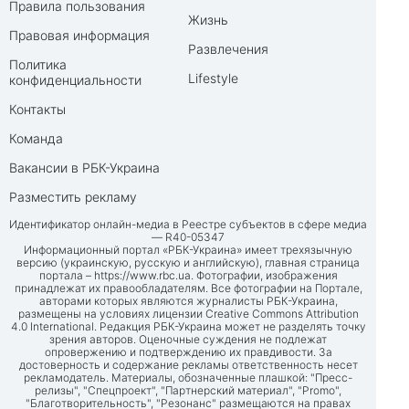
Правила пользования
Жизнь
Правовая информация
Развлечения
Политика
Lifestyle
конфиденциальности
Контакты
Команда
Вакансии в РБК-Украина
Разместить рекламу
Идентификатор онлайн-медиа в Реестре субъектов в сфере медиа
— R40-05347
Информационный портал «РБК-Украина» имеет трехязычную
версию (украинскую, русскую и английскую), главная страница
портала –
https://www.rbc.ua
. Фотографии, изображения
принадлежат их правообладателям. Все фотографии на Портале,
авторами которых являются журналисты РБК-Украина,
размещены на условиях лицензии Creative Commons Attribution
4.0 International. Редакция РБК-Украина может не разделять точку
зрения авторов. Оценочные суждения не подлежат
опровержению и подтверждению их правдивости. За
достоверность и содержание рекламы ответственность несет
рекламодатель. Материалы, обозначенные плашкой: "Пресс-
релизы", "Спецпроект", "Партнерский материал", "Promo",
"Благотворительность", "Резонанс" размещаются на правах