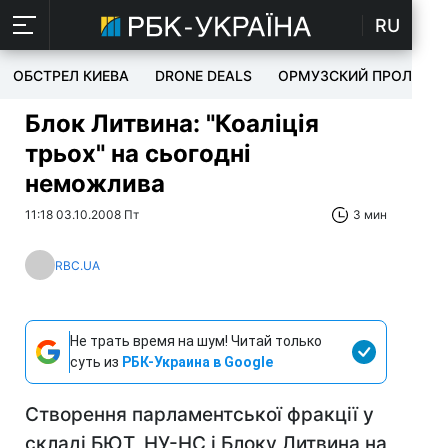
RU
ОБСТРЕЛ КИЕВА
DRONE DEALS
ОРМУЗСКИЙ ПРОЛИВ
Блок Литвина: "Коаліція
трьох" на сьогодні
неможлива
11:18 03.10.2008 Пт
3 мин
RBC.UA
Не трать время на шум! Читай только
суть из
РБК-Украина в Google
Створення парламентської фракції у
складі БЮТ, НУ-НС і Блоку Литвина на