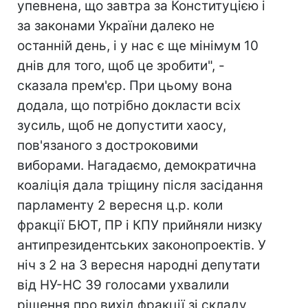
упевнена, що завтра за Конституцією і
за законами України далеко не
останній день, і у нас є ще мінімум 10
днів для того, щоб це зробити", -
сказала прем'єр. При цьому вона
додала, що потрібно докласти всіх
зусиль, щоб не допустити хаосу,
пов'язаного з достроковими
виборами. Нагадаємо, демократична
коаліція дала тріщину після засідання
парламенту 2 вересня ц.р. коли
фракції БЮТ, ПР і КПУ прийняли низку
антипрезидентських законопроектів. У
ніч з 2 на 3 вересня народні депутати
від НУ-НС 39 голосами ухвалили
рішення про вихід фракції зі складу