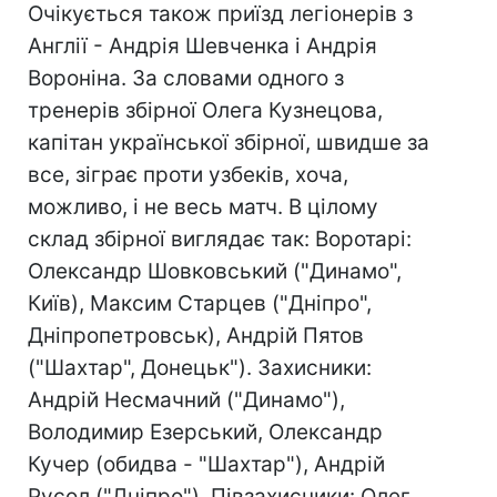
Очікується також приїзд легіонерів з
Англії - Андрія Шевченка і Андрія
Вороніна. За словами одного з
тренерів збірної Олега Кузнецова,
капітан української збірної, швидше за
все, зіграє проти узбеків, хоча,
можливо, і не весь матч. В цілому
склад збірної виглядає так: Воротарі:
Олександр Шовковський ("Динамо",
Київ), Максим Старцев ("Дніпро",
Дніпропетровськ), Андрій Пятов
("Шахтар", Донецьк"). Захисники:
Андрій Несмачний ("Динамо"),
Володимир Езерський, Олександр
Кучер (обидва - "Шахтар"), Андрій
Русол ("Дніпро"). Півзахисники: Олег