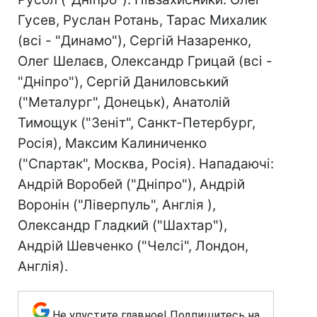
Гусев, Руслан Ротань, Тарас Михалик
(всі - "Динамо"), Сергій Назаренко,
Олег Шелаєв, Олександр Грицай (всі -
"Дніпро"), Сергій Даниловський
("Металург", Донецьк), Анатолій
Тимощук ("Зеніт", Санкт-Петербург,
Росія), Максим Калиниченко
("Спартак", Москва, Росія). Нападаючі:
Андрій Воробей ("Дніпро"), Андрій
Воронін ("Ліверпуль", Англія ),
Олександр Гладкий ("Шахтар"),
Андрій Шевченко ("Челсі", Лондон,
Англія).
Не упустите главное! Подпишитесь на