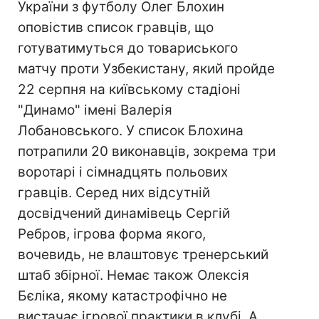
України з футболу Олег Блохин
оповістив список гравців, що
готуватимуться до товариського
матчу проти Узбекистану, який пройде
22 серпня на київському стадіоні
"Динамо" імені Валерія
Лобановського. У список Блохина
потрапили 20 виконавців, зокрема три
воротарі і сімнадцять польових
гравців. Серед них відсутній
досвідчений динамівець Сергій
Ребров, ігрова форма якого,
вочевидь, не влаштовує тренерський
штаб збірної. Немає також Олексія
Бєліка, якому катастрофічно не
вистачає ігрової практики в клубі. А