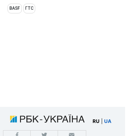
BASF
ГТС
RU
|
UA