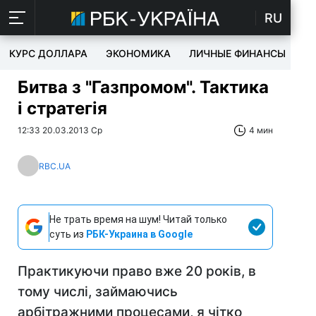
RU
КУРС ДОЛЛАРА
ЭКОНОМИКА
ЛИЧНЫЕ ФИНАНСЫ
T
Битва з "Газпромом". Тактика
і стратегія
12:33 20.03.2013 Ср
4 мин
RBC.UA
Не трать время на шум! Читай только
суть из
РБК-Украина в Google
Практикуючи право вже 20 років, в
тому числі, займаючись
арбітражними процесами, я чітко