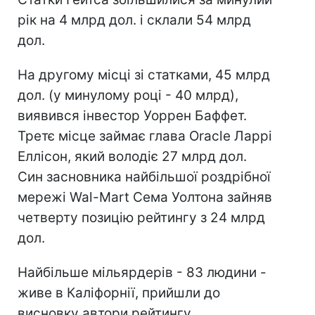
рік на 4 млрд дол. і склали 54 млрд
дол.
На другому місці зі статками, 45 млрд
дол. (у минулому році - 40 млрд),
виявився інвестор Уоррен Баффет.
Третє місце займає глава Oracle Ларрі
Еллісон, який володіє 27 млрд дол.
Син засновника найбільшої роздрібної
мережі Wal-Mart Сема Уолтона зайняв
четверту позицію рейтингу з 24 млрд
дол.
Найбільше мільярдерів - 83 людини -
живе в Каліфорнії, прийшли до
висновку автори рейтингу.