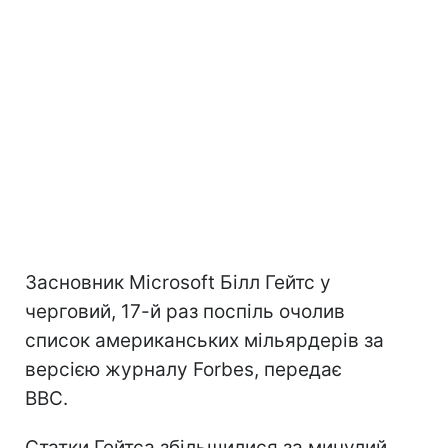
Засновник Microsoft Білл Гейтс у
черговий, 17-й раз поспіль очолив
список американських мільярдерів за
версією журналу Forbes, передає
ВВС.
Статки Гейтса збільшилися за минулий