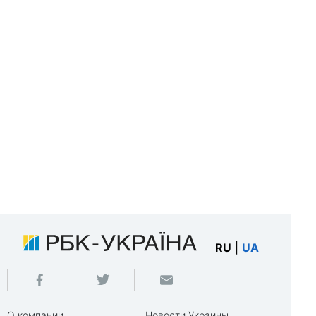
RU
|
UA
О компании
Новости Украины