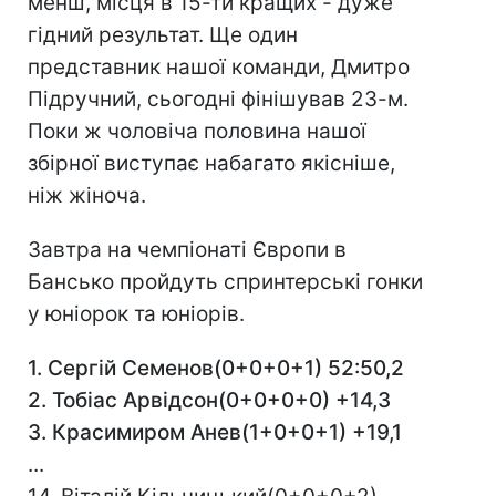
менш, місця в 15-ти кращих - дуже
гідний результат. Ще один
представник нашої команди, Дмитро
Підручний, сьогодні фінішував 23-м.
Поки ж чоловіча половина нашої
збірної виступає набагато якісніше,
ніж жіноча.
Завтра на чемпіонаті Європи в
Бансько пройдуть спринтерські гонки
у юніорок та юніорів.
1. Сергій Семенов(0+0+0+1) 52:50,2
2. Тобіас Арвідсон(0+0+0+0) +14,3
3. Красимиром Анев(1+0+0+1) +19,1
...