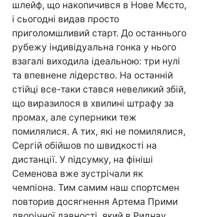
шлейф, що накопичився в Нове Мєсто,
і сьогодні видав просто
приголомшливий старт. До останнього
рубежу індивідуальна гонка у нього
взагалі виходила ідеальною: три нулі
та впевнене лідерство. На останній
стійці все-таки стався невеликий збій,
що виразилося в хвилині штрафу за
промах, але суперники теж
помилялися. А тих, які не помилялися,
Сергій обійшов по швидкості на
дистанції. У підсумку, на фініші
Семенова вже зустрічали як
чемпіона. Тим самим наш спортсмен
повторив досягнення Артема Прими
дворічної давності, який в Риднау