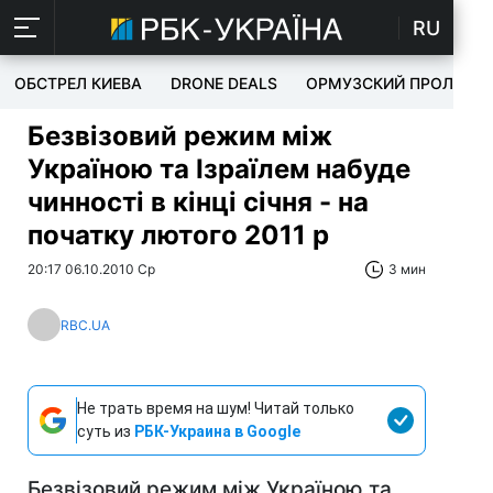
RU
ОБСТРЕЛ КИЕВА
DRONE DEALS
ОРМУЗСКИЙ ПРОЛИВ
Безвізовий режим між
Україною та Ізраїлем набуде
чинності в кінці січня - на
початку лютого 2011 р
20:17 06.10.2010 Ср
3 мин
RBC.UA
Не трать время на шум! Читай только
суть из
РБК-Украина в Google
Безвізовий режим між Україною та