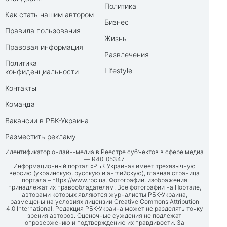
Политика
Как стать нашим автором
Бизнес
Правила пользования
Жизнь
Правовая информация
Развлечения
Политика
Lifestyle
конфиденциальности
Контакты
Команда
Вакансии в РБК-Украина
Разместить рекламу
Идентификатор онлайн-медиа в Реестре субъектов в сфере медиа
— R40-05347
Информационный портал «РБК-Украина» имеет трехязычную
версию (украинскую, русскую и английскую), главная страница
портала –
https://www.rbc.ua
. Фотографии, изображения
принадлежат их правообладателям. Все фотографии на Портале,
авторами которых являются журналисты РБК-Украина,
размещены на условиях лицензии Creative Commons Attribution
4.0 International. Редакция РБК-Украина может не разделять точку
зрения авторов. Оценочные суждения не подлежат
опровержению и подтверждению их правдивости. За